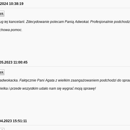
.2024 10:38:19
ek
g tej kancelarii. Zdecydowanie polecam Panią Adwokat. Profesjonalnie podchodzi
achowa pomoc.
05.2023 11:00:45
ek
 adwokacka. Faktycznie Pani Agata z wielkim zaangażowaniem podchodzi do spraw
elka i przede wszystkim udało nam się wygrać moją sprawę!
04.2023 15:51:11