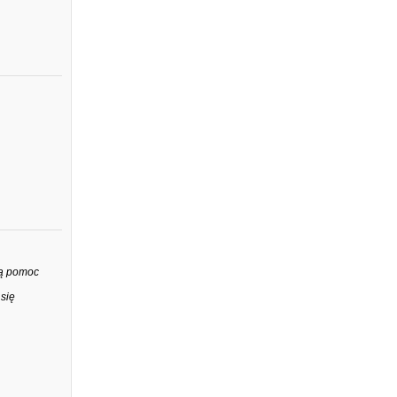
wą pomoc
 się