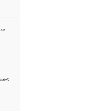
ecam
ałatwić