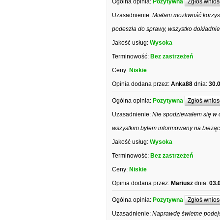
Ogólna opinia:
Pozytywna
Zgłoś wnios
Uzasadnienie:
Miałam możliwość korzyst
podeszła do sprawy, wszystko dokładni
Jakość usług:
Wysoka
Terminowość:
Bez zastrzeżeń
Ceny:
Niskie
Opinia dodana przez:
Anka88
dnia:
30.
Ogólna opinia:
Pozytywna
Zgłoś wnios
Uzasadnienie:
Nie spodziewałem się w o
wszystkim byłem informowany na bieżąc
Jakość usług:
Wysoka
Terminowość:
Bez zastrzeżeń
Ceny:
Niskie
Opinia dodana przez:
Mariusz
dnia:
03.
Ogólna opinia:
Pozytywna
Zgłoś wnios
Uzasadnienie:
Naprawdę świetne podejśc