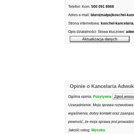
Telefon:
Kom.
500 091 8968
Adres e-mail:
biuro(małpa)koschel-kanc
Strona internetowa:
koschel-kancelaria.
Opis działalności:
Słowa kluczowe:
adwo
Opinie o Kancelaria Adwok
Ogólna opinia:
Pozytywna
Zgłoś wnios
Uzasadnienie:
Moja sprawa rozwodowa w
wyjaśnienia, dobry kontakt oraz zaanga
pewność, że moja sprawa jest prowadzon
Jakość usług:
Wysoka