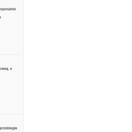
esjonalnie
e
prawą, o
 przebiegła