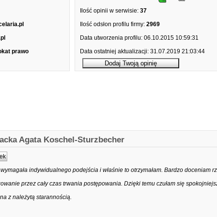
Ilość opinii w serwisie:
37
elaria.pl
Ilość odsłon profilu firmy:
2969
pl
Data utworzenia profilu:
06.10.2015 10:59:31
kat prawo
Data ostatniej aktualizacji:
31.07.2019 21:03:44
acka Agata Koschel-Sturzbecher
ek
ymagała indywidualnego podejścia i właśnie to otrzymałam. Bardzo doceniam 
żowanie przez cały czas trwania postępowania. Dzięki temu czułam się spokojniejs
a z należytą starannością.