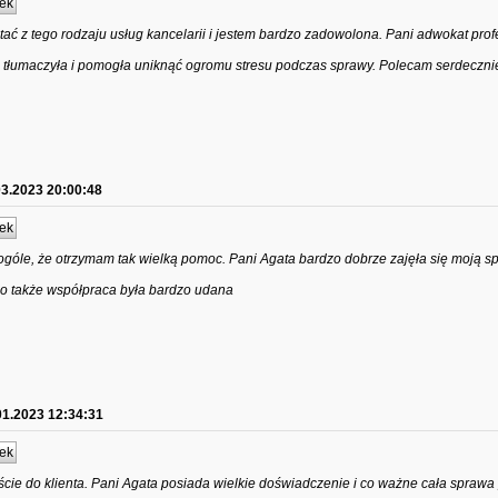
ek
ać z tego rodzaju usług kancelarii i jestem bardzo zadowolona. Pani adwokat prof
e tłumaczyła i pomogła uniknąć ogromu stresu podczas sprawy. Polecam serdeczni
03.2023 20:00:48
ek
góle, że otrzymam tak wielką pomoc. Pani Agata bardzo dobrze zajęła się moją s
o także współpraca była bardzo udana
01.2023 12:34:31
ek
ie do klienta. Pani Agata posiada wielkie doświadczenie i co ważne cała sprawa