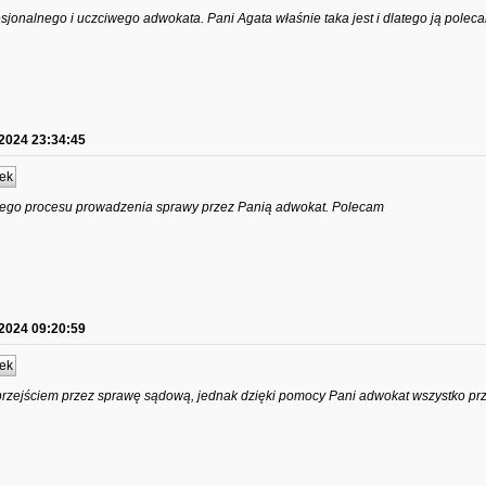
esjonalnego i uczciwego adwokata. Pani Agata właśnie taka jest i dlatego ją polec
.2024 23:34:45
ek
ego procesu prowadzenia sprawy przez Panią adwokat. Polecam
.2024 09:20:59
ek
przejściem przez sprawę sądową, jednak dzięki pomocy Pani adwokat wszystko pr