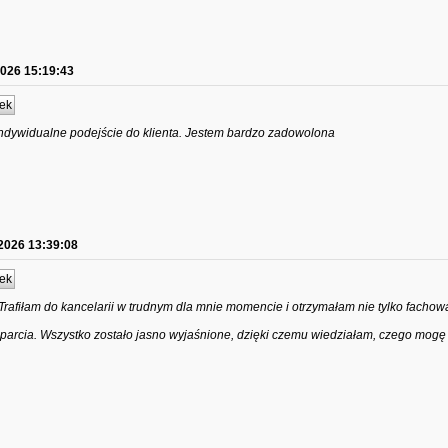
2026 15:19:43
ek
indywidualne podejście do klienta. Jestem bardzo zadowolona
2026 13:39:08
ek
Trafiłam do kancelarii w trudnym dla mnie momencie i otrzymałam nie tylko facho
sparcia. Wszystko zostało jasno wyjaśnione, dzięki czemu wiedziałam, czego mogę