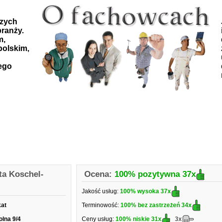
szych
ranży.
m,
polskim,
ego
ta Koschel-
Ocena:
100% pozytywna
37x
Jakość usług:
100% wysoka
37x
kat
Terminowość:
100% bez zastrzeżeń
34x
olna 9/4
Ceny usług:
100% niskie
31x
3x