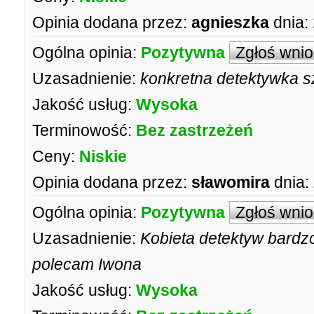
Opinia dodana przez:
agnieszka
dnia:
Ogólna opinia:
Pozytywna
Zgłoś wni
Uzasadnienie:
konkretna detektywka s
Jakość usług:
Wysoka
Terminowość:
Bez zastrzeżeń
Ceny:
Niskie
Opinia dodana przez:
sławomira
dnia:
Ogólna opinia:
Pozytywna
Zgłoś wni
Uzasadnienie:
Kobieta detektyw bard
polecam Iwona
Jakość usług:
Wysoka