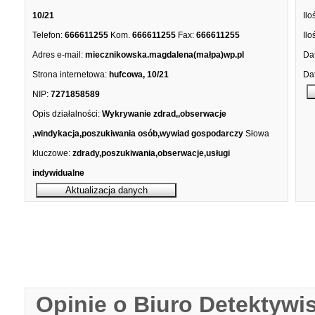
10/21
Ilo
Telefon:
666611255
Kom.
666611255
Fax:
666611255
Ilo
Adres e-mail:
miecznikowska.magdalena(małpa)wp.pl
Dat
Strona internetowa:
hufcowa, 10/21
Dat
NIP:
7271858589
Opis działalności:
Wykrywanie zdrad,,obserwacje
,windykacja,poszukiwania osób,wywiad gospodarczy
Słowa
kluczowe:
zdrady,poszukiwania,obserwacje,usługi
indywidualne
Opinie o Biuro Detektyw