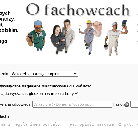
szych
ranży.
m,
polskim,
ego
sznia:
ktywistyczne Magdalena Miecznikowska
dla Państwa:
 wysłana odpowiedź:
Hasło:
iosku: