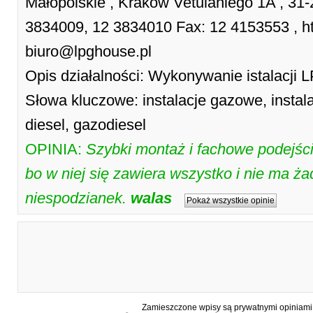
Małopolskie , Kraków Vetulaniego 1A , 31-
3834009, 12 3834010 Fax: 12 4153553 , htt
biuro@lpghouse.pl
Opis działalności: Wykonywanie istalacji L
Słowa kluczowe: instalacje gazowe, insta
diesel, gazodiesel
OPINIA:
Szybki montaż i fachowe podejśc
bo w niej się zawiera wszystko i nie ma 
niespodzianek.
walas
Pokaż wszystkie opinie
Zamieszczone wpisy są prywatnymi opiniami g