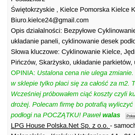
Świętokrzyskie , Kielce Pomorska Kielce K
Biuro.kielce24@gmail.com
Opis działalności: Bezpyłowe Cyklinowanie
układanie paneli, cyklinowanie desek pod
Słowa kluczowe: Cyklinowanie Kielce, Ję
Pińczów, Skarżysko, układanie parkietów, 
OPINIA:
Ustalona cena nie ulega zmianie. 
w sklepie tylko płaci się za całość za m2.
Wcześniej próbowałem ciąć koszty czyli k
drożej. Polecam firmę bo potrafią wyliczy
podłogi na POCZĄTKU! Paweł
walas
Poka
LPG House Polska.Net Sp. z o.o.
- samoch