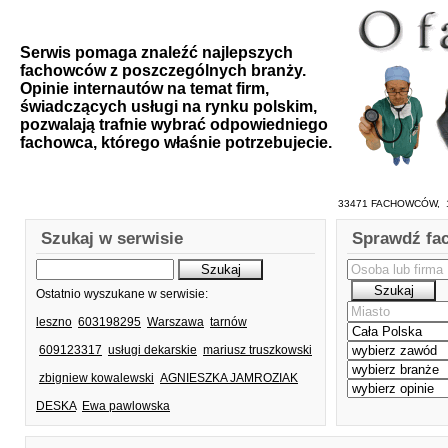
Serwis pomaga znaleźć najlepszych
fachowców z poszczególnych branży.
Opinie internautów na temat firm,
świadczących usługi na rynku polskim,
pozwalają trafnie wybrać odpowiedniego
fachowca, którego właśnie potrzebujecie.
33471 FACHOWCÓW, 1
Szukaj w serwisie
Sprawdź fa
Ostatnio wyszukane w serwisie:
leszno
603198295
Warszawa
tarnów
609123317
usługi dekarskie
mariusz truszkowski
zbigniew kowalewski
AGNIESZKA JAMROZIAK
DESKA
Ewa pawlowska