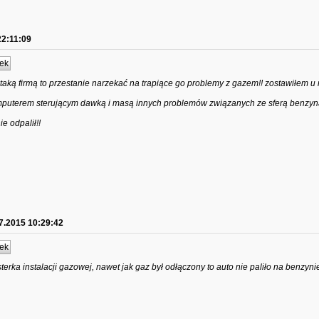
22:11:09
ek
taką firmą to przestanie narzekać na trapiące go problemy z gazem!! zostawiłem u 
omputerem sterującym dawką i masą innych problemów związanych ze sferą benzyn
e odpalił!!
7.2015 10:29:42
ek
erka instalacji gazowej, nawet jak gaz był odłączony to auto nie paliło na benzyn