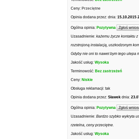
Ceny:
Przeciętne
Opinia dodana przez:
dnia:
15.10.2015 
Ogólna opinia:
Pozytywna
Zgłoś wnios
Uzasadnienie:
każemu życze kontaktu z 
rozstrojoną instalacją, uszkodzonym k
Gdyby nie oni to nawet bym tego ulepa ni
Jakość usług:
Wysoka
Terminowość:
Bez zastrzeżeń
Ceny:
Niskie
Obsługa reklamacji:
tak
Opinia dodana przez:
Sławek
dnia:
23.0
Ogólna opinia:
Pozytywna
Zgłoś wnios
Uzasadnienie:
Bardzo szybko wykryta ust
rzetelna, ceny przeciętne.
Jakość usług:
Wysoka