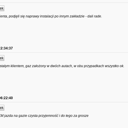
ek
nta, podjęli się naprawy instalacji po innym zakładzie - dali rade.
22:34:37
ek
stałym klientem, gaz założony w dwóch autach, w obu przypadkach wszystko ok.
06:22:40
ek
 jazda na gazie czysta przyjemność i do tego za grosze