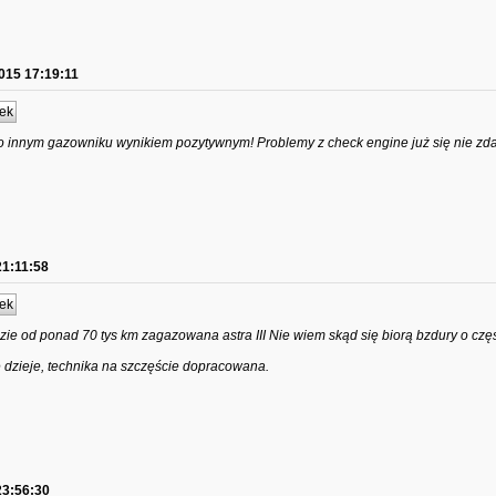
015 17:19:11
ek
po innym gazowniku wynikiem pozytywnym! Problemy z check engine już się nie zd
21:11:58
ek
ie od ponad 70 tys km zagazowana astra III Nie wiem skąd się biorą bzdury o czę
ie dzieje, technika na szczęście dopracowana.
23:56:30