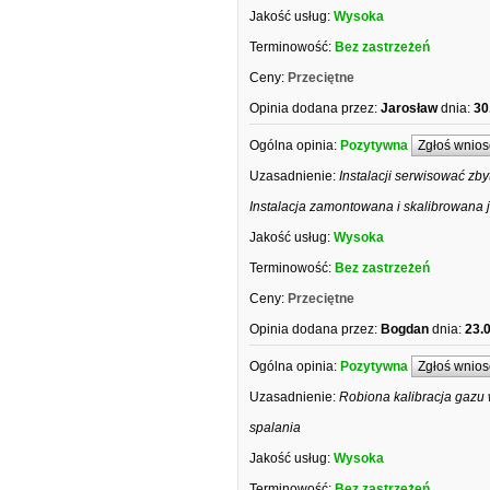
Jakość usług:
Wysoka
Terminowość:
Bez zastrzeżeń
Ceny:
Przeciętne
Opinia dodana przez:
Jarosław
dnia:
30
Ogólna opinia:
Pozytywna
Zgłoś wnios
Uzasadnienie:
Instalacji serwisować zb
Instalacja zamontowana i skalibrowana j
Jakość usług:
Wysoka
Terminowość:
Bez zastrzeżeń
Ceny:
Przeciętne
Opinia dodana przez:
Bogdan
dnia:
23.
Ogólna opinia:
Pozytywna
Zgłoś wnios
Uzasadnienie:
Robiona kalibracja gazu 
spalania
Jakość usług:
Wysoka
Terminowość:
Bez zastrzeżeń