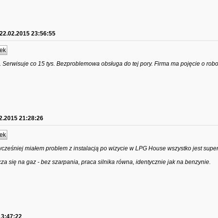
22.02.2015 23:56:55
ek
. Serwisuje co 15 tys. Bezproblemowa obsługa do tej pory. Firma ma pojęcie o robo
2.2015 21:28:26
ek
 wcześniej miałem problem z instalacją po wizycie w LPG House wszystko jest supe
a się na gaz - bez szarpania, praca silnika równa, identycznie jak na benzynie.
13:47:22