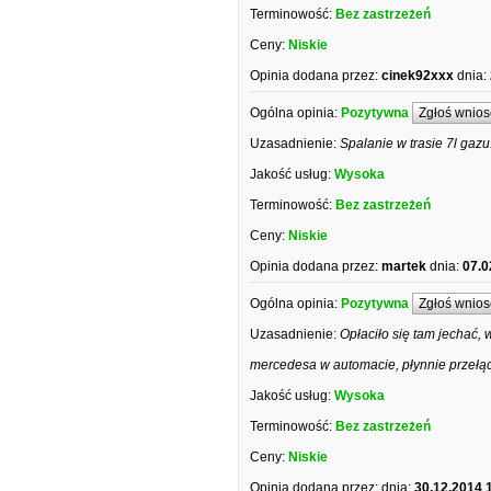
Terminowość:
Bez zastrzeżeń
Ceny:
Niskie
Opinia dodana przez:
cinek92xxx
dnia:
Ogólna opinia:
Pozytywna
Zgłoś wnios
Uzasadnienie:
Spalanie w trasie 7l gazu
Jakość usług:
Wysoka
Terminowość:
Bez zastrzeżeń
Ceny:
Niskie
Opinia dodana przez:
martek
dnia:
07.0
Ogólna opinia:
Pozytywna
Zgłoś wnios
Uzasadnienie:
Opłaciło się tam jechać,
mercedesa w automacie, płynnie przełącz
Jakość usług:
Wysoka
Terminowość:
Bez zastrzeżeń
Ceny:
Niskie
Opinia dodana przez:
dnia:
30.12.2014 