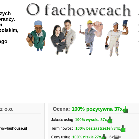
szych
ranży.
m,
polskim,
ego
z o.o.
Ocena:
100% pozytywna
37x
e
Jakość usług:
100% wysoka
37x
uro@lpghouse.pl
Terminowość:
100% bez zastrzeżeń
34x
Ceny usług:
100% niskie
27x
6x