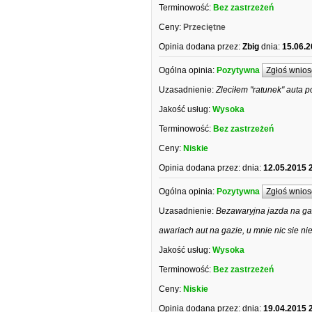
Terminowość:
Bez zastrzeżeń
Ceny:
Przeciętne
Opinia dodana przez:
Zbig
dnia:
15.06.2
Ogólna opinia:
Pozytywna
Zgłoś wnios
Uzasadnienie:
Zleciłem "ratunek" auta 
Jakość usług:
Wysoka
Terminowość:
Bez zastrzeżeń
Ceny:
Niskie
Opinia dodana przez:
dnia:
12.05.2015 
Ogólna opinia:
Pozytywna
Zgłoś wnios
Uzasadnienie:
Bezawaryjna jazda na gaz
awariach aut na gazie, u mnie nic sie n
Jakość usług:
Wysoka
Terminowość:
Bez zastrzeżeń
Ceny:
Niskie
Opinia dodana przez:
dnia:
19.04.2015 