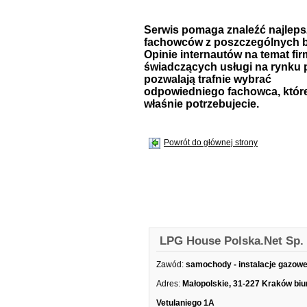
Serwis pomaga znaleźć najlep
fachowców z poszczególnych b
Opinie internautów na temat fir
świadczących usługi na rynku 
pozwalają trafnie wybrać
odpowiedniego fachowca, któr
właśnie potrzebujecie.
Powrót do głównej strony
LPG House Polska.Net Sp. 
Zawód:
samochody - instalacje gazow
Adres:
Małopolskie, 31-227 Kraków bi
Vetulaniego 1A