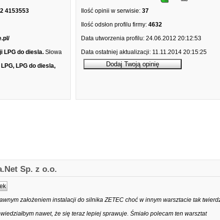
2 4153553
Ilość opinii w serwisie:
37
Ilość odsłon profilu firmy:
4632
.pl/
Data utworzenia profilu:
24.06.2012 20:12:53
i LPG do diesla.
Słowa
Data ostatniej aktualizacji:
11.11.2014 20:15:25
e LPG, LPG do diesla,
.Net Sp. z o.o.
ek
awnym założeniem instalacji do silnika ZETEC choć w innym warsztacie tak twierdz
iedziałbym nawet, że się teraz lepiej sprawuje. Śmiało polecam ten warsztat