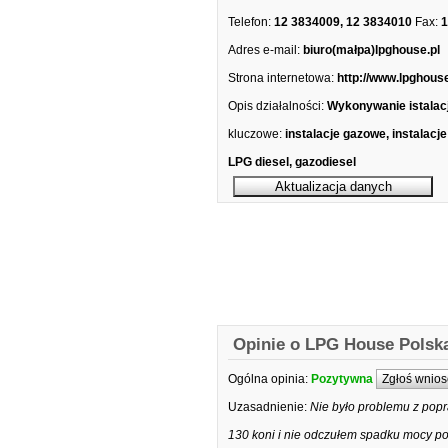
Telefon:
12 3834009, 12 3834010
Fax:
1
Adres e-mail:
biuro(małpa)lpghouse.pl
Strona internetowa:
http://www.lpghouse
Opis działalności:
Wykonywanie istalacj
kluczowe:
instalacje gazowe, instalacj
LPG diesel, gazodiesel
Opinie o LPG House Polska
Ogólna opinia:
Pozytywna
Zgłoś wnios
Uzasadnienie:
Nie było problemu z popr
130 koni i nie odczułem spadku mocy pow