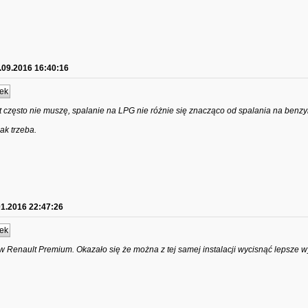
.09.2016 16:40:16
ek
yt często nie muszę, spalanie na LPG nie różnie się znacząco od spalania na benzy
ak trzeba.
01.2016 22:47:26
ek
w Renault Premium. Okazało się że można z tej samej instalacji wycisnąć lepsze w