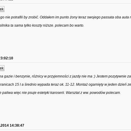
ek
go nie potrafili by zrobić. Oddałem im punto żony teraz swojego passata oba auta 
ilnika ta sama tylko koszty niższe. polecam bo warto.
23:02:10
ek
a gazie i benzynie, różnicy w przyjemności z jazdy nie ma :) Jestem pozytywnie 
anicach 15 l a średnio wypada teraz ok. 11-12. Montaż ogarnięty w jeden dzień ze
 paliwa więc nie psuje estetyki karoserii. Warsztat z ww. powodów polecam.
.2014 14:38:47