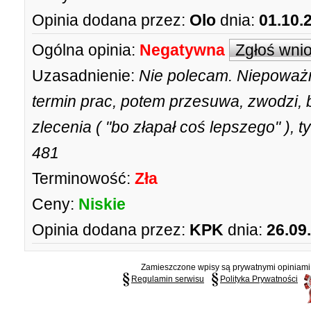
Opinia dodana przez:
Olo
dnia:
01.10.
Ogólna opinia:
Negatywna
Zgłoś wni
Uzasadnienie:
Nie polecam. Niepoważn
termin prac, potem przesuwa, zwodzi,
zlecenia ( "bo złapał coś lepszego" ), t
481
Terminowość:
Zła
Ceny:
Niskie
Opinia dodana przez:
KPK
dnia:
26.09
Zamieszczone wpisy są prywatnymi opiniami g
Regulamin serwisu
Polityka Prywatności