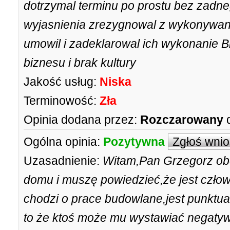
dotrzymal terminu po prostu bez zadne
wyjasnienia zrezygnowal z wykonywani
umowil i zadeklarowal ich wykonanie B
biznesu i brak kultury
Jakość usług:
Niska
Terminowość:
Zła
Opinia dodana przez:
Rozczarowany
Ogólna opinia:
Pozytywna
Zgłoś wni
Uzasadnienie:
Witam,Pan Grzegorz ob
domu i muszę powiedzieć,że jest czło
chodzi o prace budowlane,jest punktual
to że ktoś może mu wystawiać negatyw