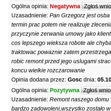
Ogólna opinia:
Negatywna
Zgłoś wni
Uzasadnienie:
Pan Grzegorz jest osba
termin prac potem nie realizuje zlecenia
przyczynie zerwania umowy jako klien
cos lepszego wieksza robote ale chyba
traktowac powaznie zatem przestrzeg
robic remont przed jego uslugami stra
koncu wielkie rozczarowanie
Opinia dodana przez:
Gosc
dnia:
05.1
Ogólna opinia:
Pozytywna
Zgłoś wni
Uzasadnienie:
Remont naszego domu w
bardzo zadowoleni,wszystko zostało 