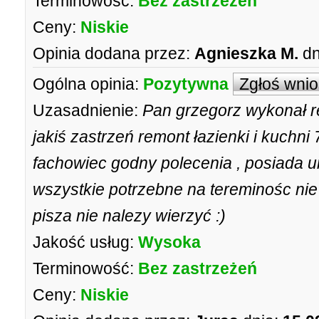
Terminowość:
Bez zastrzeżeń
Ceny:
Niskie
Opinia dodana przez:
Agnieszka M.
dn
Ogólna opinia:
Pozytywna
Zgłoś wni
Uzasadnienie:
Pan grzegorz wykonał 
jakiś zastrzeń remont łazienki i kuchni 
fachowiec godny polecenia , posiada um
wszystkie potrzebne na tereminośc nie
pisza nie nalezy wierzyć :)
Jakość usług:
Wysoka
Terminowość:
Bez zastrzeżeń
Ceny:
Niskie