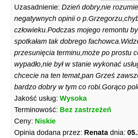
Uzasadnienie:
Dzień dobry,nie rozumi
negatywnych opinii o p.Grzegorzu,ch
człowieku.Podczas mojego remontu był
spotkałam tak dobrego fachowca.Widzę,
przesunięcia terminu,może po prostu 
wypadło,nie był w stanie wykonać usłu
chcecie na ten temat,pan Grześ zawsze
bardzo dobry w tym co robi.Gorąco po
Jakość usług:
Wysoka
Terminowość:
Bez zastrzeżeń
Ceny:
Niskie
Opinia dodana przez:
Renata
dnia:
05.