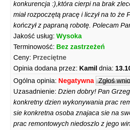
konkurencja :),która cierpi na brak zlec
miał rozpoczętą pracę i liczył na to ż
kończył z papraną robotę. Polecam P
Jakość usług:
Wysoka
Terminowość:
Bez zastrzeżeń
Ceny:
Przeciętne
Opinia dodana przez:
Kamil
dnia:
13.1
Ogólna opinia:
Negatywna
Zgłoś wni
Uzasadnienie:
Dzien dobry! Pan Grzeg
konkretny dzien wykonywania prac r
sie konkretna osoba znajaca sie na swo
prac remontowych niedoszlo z jego wi