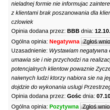
nieladnej formie nie informujac zainte
z klientami brak poszanowania dla kli
czlowiek
Opinia dodana przez:
BBB
dnia:
12.10
Ogólna opinia:
Negatywna
Zgłoś wni
Uzasadnienie:
Wystawiam negatywna o
umawia sie i nie przychodzi na realizac
potencjalnych klientow powaznie Zycz
naiwnych ludzi ktorzy nabiora sie na je
dojdzie do wykonania uslugi Przestrze
Opinia dodana przez:
Gośc
dnia:
07.1
Ogólna opinia:
Pozytywna
Zgłoś wni