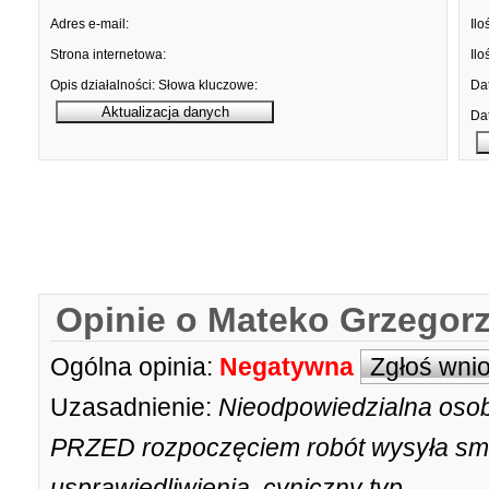
Adres e-mail:
Ilo
Strona internetowa:
Ilo
Opis działalności:
Słowa kluczowe:
Dat
Dat
Opinie o Mateko Grzegor
Ogólna opinia:
Negatywna
Zgłoś wni
Uzasadnienie:
Nieodpowiedzialna osob
PRZED rozpoczęciem robót wysyła smsa,
usprawiedliwienia, cyniczny typ.