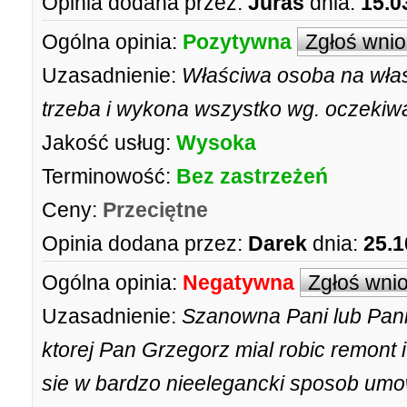
Opinia dodana przez:
Juras
dnia:
15.0
Ogólna opinia:
Pozytywna
Zgłoś wni
Uzasadnienie:
Właściwa osoba na właś
trzeba i wykona wszystko wg. oczekiw
Jakość usług:
Wysoka
Terminowość:
Bez zastrzeżeń
Ceny:
Przeciętne
Opinia dodana przez:
Darek
dnia:
25.1
Ogólna opinia:
Negatywna
Zgłoś wni
Uzasadnienie:
Szanowna Pani lub Pani
ktorej Pan Grzegorz mial robic remont 
sie w bardzo nieelegancki sposob umowi