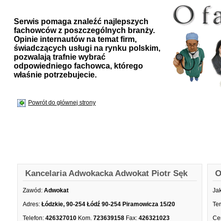
Serwis pomaga znaleźć najlepszych
fachowców z poszczególnych branży.
Opinie internautów na temat firm,
świadczących usługi na rynku polskim,
pozwalają trafnie wybrać
odpowiedniego fachowca, którego
właśnie potrzebujecie.
Powrót do głównej strony
Kancelaria Adwokacka Adwokat Piotr Sęk
O
Zawód:
Adwokat
Ja
Adres:
Łódzkie, 90-254 Łódź 90-254 Piramowicza 15/20
Te
Telefon:
426327010
Kom.
723639158
Fax:
426321023
Ce