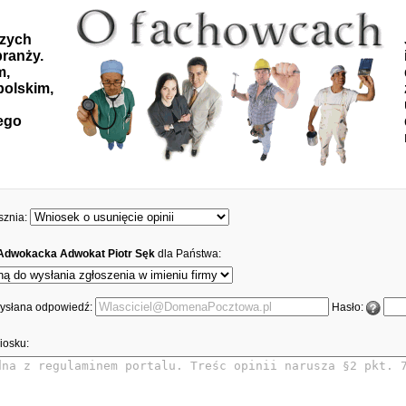
szych
ranży.
m,
polskim,
ego
sznia:
 Adwokacka Adwokat Piotr Sęk
dla Państwa:
 wysłana odpowiedź:
Hasło:
iosku: