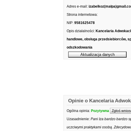
Adres e-mail:
izabelkoz(małpa)gmail.c
Strona internetowa:
NIP:
9581625478
Opis działalności:
Kancelaria Adwokac
handlowe, obsługa przedsiebiorców, s
odszkodowania
Opinie o Kancelaria Adwok
Ogólna opinia:
Pozytywna
Zgłoś wnios
Uzasadnienie:
Pani Iza bardzo bardzo s
uczciwymi praktykami osobą. Zdecydowa