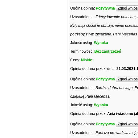
Ogólna opinia:
Pozytywna
Zgłoś wnios
Uzasadnienie:
Zdecydowanie polecam, P
Były mąż chciał je obniżyć mimo przesł
potrzeby z tym związane. Pani Mecenas 
Jakość usług:
Wysoka
Terminowość:
Bez zastrzeżeń
Ceny:
Niskie
Opinia dodana przez:
dnia:
21.03.2021 
Ogólna opinia:
Pozytywna
Zgłoś wnios
Uzasadnienie:
Bardzo dobra obsługa. P
dziękuję Pani Mecenas.
Jakość usług:
Wysoka
Opinia dodana przez:
Ania (wiadomo ja
Ogólna opinia:
Pozytywna
Zgłoś wnios
Uzasadnienie:
Pani Iza prowadziła moj