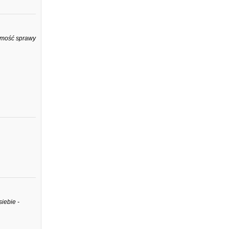
omość sprawy
iebie -