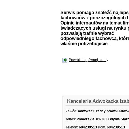
Serwis pomaga znaleźć najlep
fachowców z poszczególnych b
Opinie internautów na temat fir
świadczących usługi na rynku 
pozwalają trafnie wybrać
odpowiedniego fachowca, któr
właśnie potrzebujecie.
Powrót do głównej strony
Kancelaria Adwokacka Iza
Zawód:
adwokaci i radcy prawni Adwo
Adres:
Pomorskie, 81-363 Gdynia Staro
Telefon:
604239513
Kom.
604239513