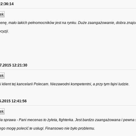
22:36:14
ek
enę, mało takich pełnomocników jest na rynku. Duże zaangażowanie, dobra znaj
cyzji.
7.2015 12:21:30
ek
 i klient tej kancelarii Polecam. Niezawodni kompetentni, a przy tym fajni ludzie.
5.2015 12:41:56
ek
ja sprawa - Pani mecenas to żyleta, fighterka. Jest bardzo zaangażowana i pewna s
tego mogę polecić te usługi. Finansowo nie było problemu.