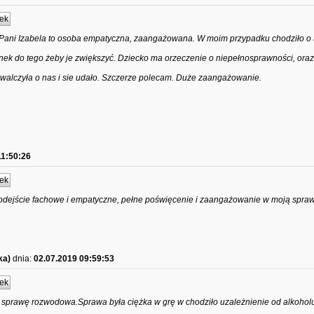
ek
ani Izabela to osoba empatyczna, zaangażowana. W moim przypadku chodziło o a
anek do tego żeby je zwiększyć. Dziecko ma orzeczenie o niepełnosprawności, ora
walczyła o nas i sie udało. Szczerze polecam. Duże zaangażowanie.
11:50:26
ek
odejście fachowe i empatyczne, pełne poświęcenie i zaangażowanie w moją spra
ka)
dnia:
02.07.2019 09:59:53
ek
ą sprawę rozwodowa.Sprawa była ciężka w grę w chodziło uzależnienie od alkohol