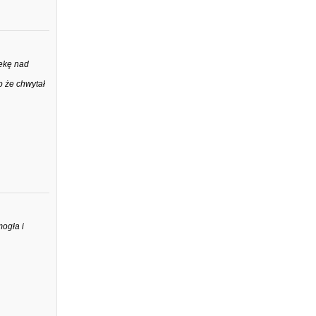
iekę nad
o że chwytał
mogła i