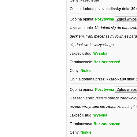
Ceny:
Przeciętne
Opinia dodana przez:
celinsky
dnia:
30.
Ogólna opinia:
Pozytywna
Zgłoś wnios
Uzasadnienie:
Uadałam się do pani Iza
deckiem. Pani mecenas mi również bard
się dosłownie wszystkiego.
Jakość usług:
Wysoka
Terminowość:
Bez zastrzeżeń
Ceny:
Niskie
Opinia dodana przez:
kkarolka80
dnia:
Ogólna opinia:
Pozytywna
Zgłoś wnios
Uzasadnienie:
Jestem bardzo zadowolona
przede wszystkim nie zdarła ze mnie pi
Jakość usług:
Wysoka
Terminowość:
Bez zastrzeżeń
Ceny:
Niskie