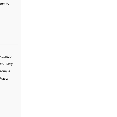
wane. W
w bardzo
ini. Oczy
żoną, a
koty z