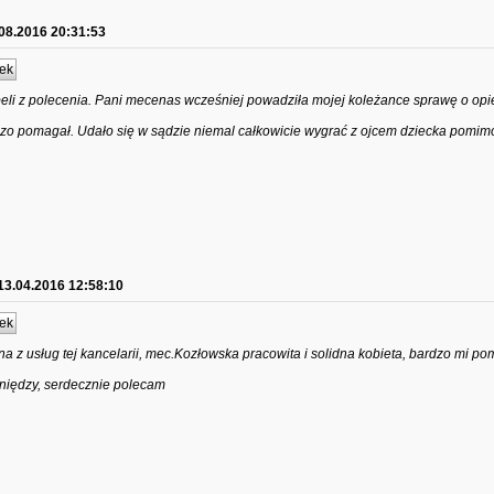
08.2016 20:31:53
ek
beli z polecenia. Pani mecenas wcześniej powadziła mojej koleżance sprawę o op
zo pomagał. Udało się w sądzie niemal całkowicie wygrać z ojcem dziecka pomim
13.04.2016 12:58:10
ek
 z usług tej kancelarii, mec.Kozłowska pracowita i solidna kobieta, bardzo mi po
eniędzy, serdecznie polecam