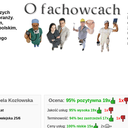
szych
ranży.
m,
polskim,
ego
bela Kozłowska
Ocena:
95% pozytywna
19x
1x
kat
Jakość usług:
95% wysoka
19x
1x
wiejska 25/6
Terminowość:
94% bez zastrzeżeń
17x
1x
Ceny usług:
100% niskie
15x
2x