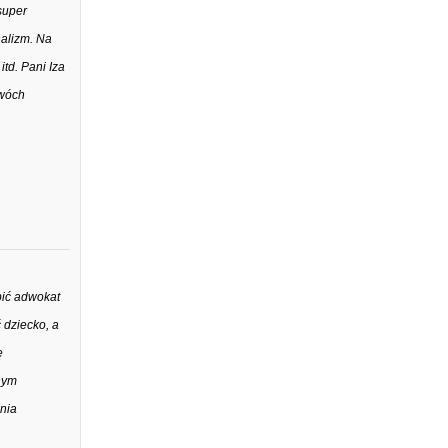
super
nalizm. Na
itd. Pani Iza
dwóch
bić adwokat
 dziecko, a
ę
dnym
ania