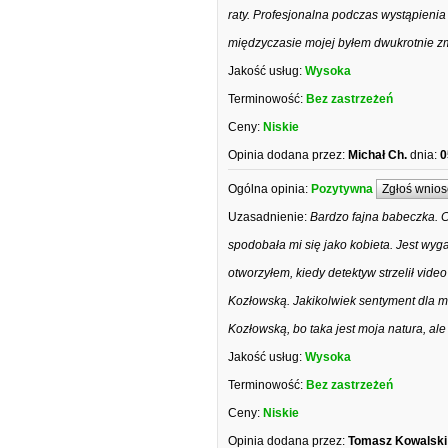
raty. Profesjonalna podczas wystąpien
międzyczasie mojej byłem dwukrotnie zmie
Jakość usług:
Wysoka
Terminowość:
Bez zastrzeżeń
Ceny:
Niskie
Opinia dodana przez:
Michał Ch.
dnia:
0
Ogólna opinia:
Pozytywna
Zgłoś wnios
Uzasadnienie:
Bardzo fajna babeczka. 
spodobała mi się jako kobieta. Jest wy
otworzyłem, kiedy detektyw strzelił vi
Kozłowską. Jakikolwiek sentyment dla mo
Kozłowską, bo taka jest moja natura, al
Jakość usług:
Wysoka
Terminowość:
Bez zastrzeżeń
Ceny:
Niskie
Opinia dodana przez:
Tomasz Kowalski