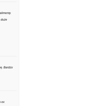
limenty.
z duże
wę. Bardzo
u ex