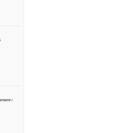
%
entami i