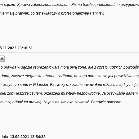
ia w sądzie. Sprawa zakończona sukcesem. Pisma bardzo profesjonalnie przygoto
nił się prawnik, co też świadczy o profesjonalizmie Pani Izy.
5.11.2023 23:16:51
ek
Co prawda w sądzie reprezentowała moją byłą żonę, ale z czysto ludzkich powodó
gadana, zawsze elegancko ubrana, zadbana, do tego porusza się jak prawdziwa bog
deo z korytarza sądu w Gdańsku. Pierwszy raz zaobserwowałem różnicę między moją 
jej żony jeszcze czułem, przeszedł mi wtedy bezpowrotnie. Ja oczywiście darłem 
e muszę oddać jej prawdę, że jest na kim oko zawiesić. Panowie polecam!
dnia:
13.09.2021 12:54:38