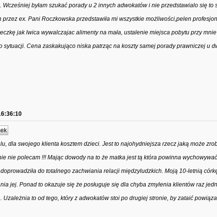
 Wcześniej byłam szukać porady u 2 innych adwokatów i nie przedstawialo się to 
ch przez ex. Pani Roczkowska przedstawiła mi wszystkie możliwości,pelen profesjo
óreczkę jak lwica wywalczajac alimenty na mała, ustalenie miejsca pobytu przy mnie 
go sytuacji. Cena zaskakująco niska patrząc na koszty samej porady prawniczej u 
16:36:10
sek
lu, dla swojego klienta kosztem dzieci. Jest to najohydniejsza rzecz jaką może zro
 nie polecam !!! Mając dowody na to że matka jest tą która powinna wychowywać
 doprowadziła do totalnego zachwiania relacji międzyludzkich. Moją 10-letnią córk
a jej. Ponad to okazuje się że posługuje się dla chyba zmylenia klientów raz je
zależnia to od tego, który z adwokatów stoi po drugiej stronie, by zataić powiąz