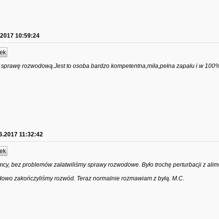
.2017 10:59:24
ek
a sprawę rozwodową.Jest to osoba bardzo kompetentna,miła,pełna zapału i w 100
6.2017 11:32:42
ek
y, bez problemów załatwiliśmy sprawy rozwodowe. Było trochę perturbacji z alim
odowo zakończyliśmy rozwód. Teraz normalnie rozmawiam z byłą. M.C.