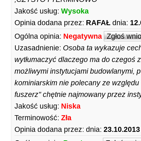
Jakość usług:
Wysoka
Opinia dodana przez:
RAFAŁ
dnia:
12.
Ogólna opinia:
Negatywna
Zgłoś wni
Uzasadnienie:
Osoba ta wykazuje cechy
wytłumaczyć dlaczego ma do czegoś za
możliwymi instytucjami budowlanymi, 
kominiarskim nie polecany ze względu 
fuszerz" chętnie najmowany przez insty
Jakość usług:
Niska
Terminowość:
Zła
Opinia dodana przez:
dnia:
23.10.2013