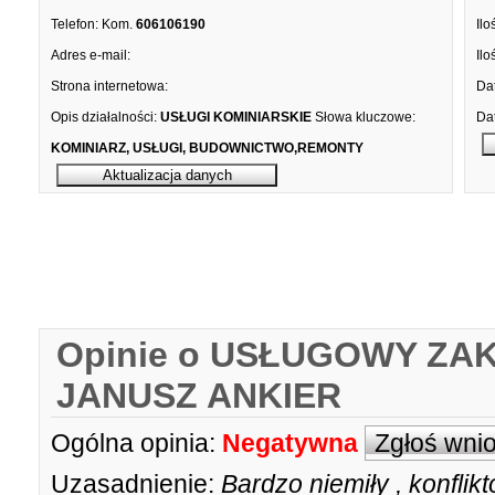
Telefon:
Kom.
606106190
Ilo
Adres e-mail:
Ilo
Strona internetowa:
Dat
Opis działalności:
USŁUGI KOMINIARSKIE
Słowa kluczowe:
Dat
KOMINIARZ, USŁUGI, BUDOWNICTWO,REMONTY
Opinie o USŁUGOWY ZA
JANUSZ ANKIER
Ogólna opinia:
Negatywna
Zgłoś wni
Uzasadnienie:
Bardzo niemiły , konflik