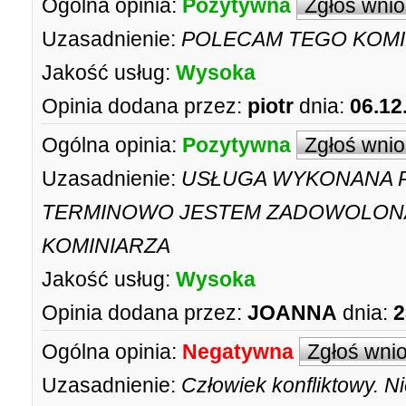
Ogólna opinia:
Pozytywna
Zgłoś wni
Uzasadnienie:
POLECAM TEGO KOMI
Jakość usług:
Wysoka
Opinia dodana przez:
piotr
dnia:
06.12
Ogólna opinia:
Pozytywna
Zgłoś wni
Uzasadnienie:
USŁUGA WYKONANA P
TERMINOWO JESTEM ZADOWOLONA
KOMINIARZA
Jakość usług:
Wysoka
Opinia dodana przez:
JOANNA
dnia:
2
Ogólna opinia:
Negatywna
Zgłoś wni
Uzasadnienie:
Człowiek konfliktowy. N