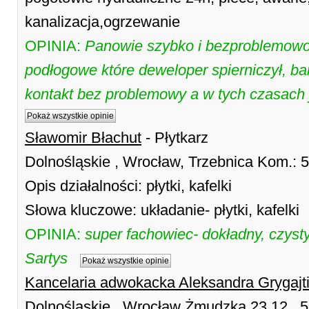
kanalizacja,ogrzewanie
OPINIA:
Panowie szybko i bezproblemowo 
podłogowe które deweloper spierniczył, ba
kontakt bez problemowy a w tych czasach j
Pokaż wszystkie opinie
Sławomir Błachut
- Płytkarz
Dolnośląskie , Wrocław, Trzebnica Kom.: 
Opis działalności: płytki, kafelki
Słowa kluczowe: układanie- płytki, kafelki
OPINIA:
super fachowiec- dokładny, czyst
Sartys
Pokaż wszystkie opinie
Kancelaria adwokacka Aleksandra Grygajt
Dolnośląskie , Wrocław Żmudzka 23 12 , 