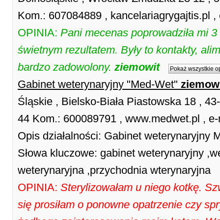
Kom.: 607084889 , kancelariagrygajtis.pl ,
OPINIA:
Pani mecenas poprowadziła mi 3 
świetnym rezultatem. Były to kontakty, ali
bardzo zadowolony.
ziemowit
Pokaż wszystkie o
Gabinet weterynaryjny "Med-Wet"
ziemow
Śląskie , Bielsko-Biała Piastowska 18 , 43-
44 Kom.: 600089791 , www.medwet.pl , e-
Opis działalności: Gabinet weterynaryjny
Słowa kluczowe: gabinet weterynaryjny ,we
weterynaryjna ,przychodnia wterynaryjna
OPINIA:
Sterylizowałam u niego kotkę. Sz
się prosiłam o ponowne opatrzenie czy spr