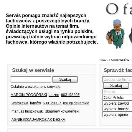
Serwis pomaga znaleźć najlepszych
fachowców z poszczególnych branży.
Opinie internautów na temat firm,
świadczących usługi na rynku polskim,
pozwalają trafnie wybrać odpowiedniego
fachowca, którego właśnie potrzebujecie.
33472 FACHOWCÓW, 1
Szukaj w serwisie
Sprawdź fa
Ostatnio wyszukane w serwisie:
MARCIN PODGÓRSKI
leszno
603198295
Warszawa
tarnów
609123317
usługi dekarskie
mariusz truszkowski
zbigniew kowalewski
AGNIESZKA JAMROZIAK DESKA