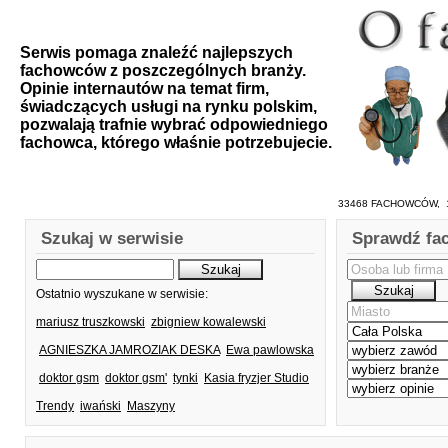
Serwis pomaga znaleźć najlepszych
fachowców z poszczególnych branży.
Opinie internautów na temat firm,
świadczących usługi na rynku polskim,
pozwalają trafnie wybrać odpowiedniego
fachowca, którego właśnie potrzebujecie.
33468 FACHOWCÓW, 1
Szukaj w serwisie
Sprawdź fa
Ostatnio wyszukane w serwisie:
mariusz truszkowski
zbigniew kowalewski
AGNIESZKA JAMROZIAK DESKA
Ewa pawlowska
doktor gsm
doktor gsm'
tynki
Kasia fryzjer Studio
Trendy
iwański
Maszyny