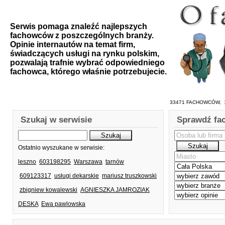
Serwis pomaga znaleźć najlepszych
fachowców z poszczególnych branży.
Opinie internautów na temat firm,
świadczących usługi na rynku polskim,
pozwalają trafnie wybrać odpowiedniego
fachowca, którego właśnie potrzebujecie.
33471 FACHOWCÓW, 1
Szukaj w serwisie
Sprawdź fa
Ostatnio wyszukane w serwisie:
leszno
603198295
Warszawa
tarnów
609123317
usługi dekarskie
mariusz truszkowski
zbigniew kowalewski
AGNIESZKA JAMROZIAK
DESKA
Ewa pawlowska