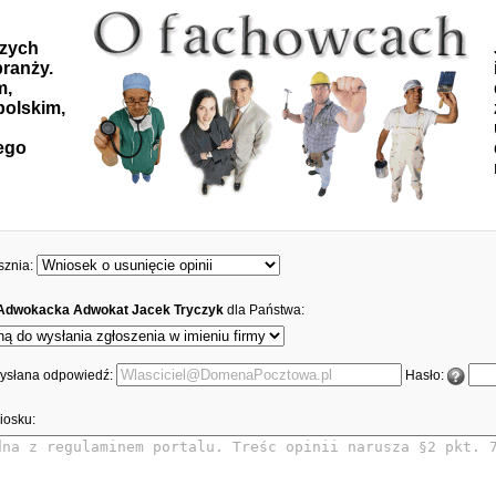
szych
ranży.
m,
polskim,
ego
sznia:
 Adwokacka Adwokat Jacek Tryczyk
dla Państwa:
 wysłana odpowiedź:
Hasło:
iosku: