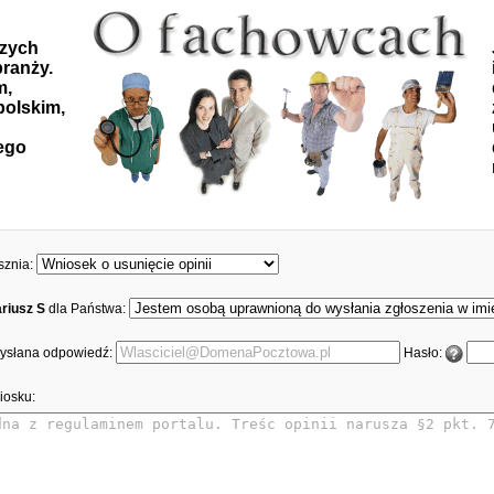
szych
ranży.
m,
polskim,
ego
sznia:
riusz S
dla Państwa:
 wysłana odpowiedź:
Hasło:
iosku: