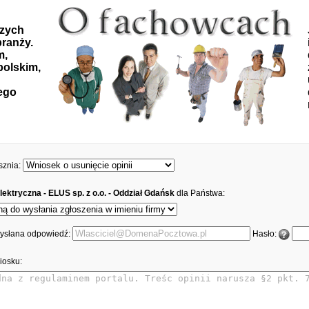
szych
ranży.
m,
polskim,
ego
sznia:
lektryczna - ELUS sp. z o.o. - Oddział Gdańsk
dla Państwa:
 wysłana odpowiedź:
Hasło:
iosku: