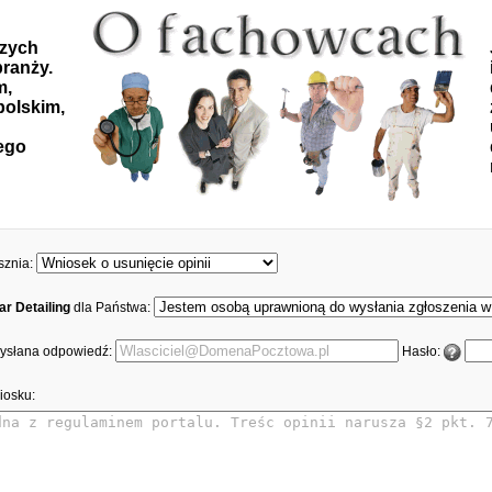
szych
ranży.
m,
polskim,
ego
sznia:
ar Detailing
dla Państwa:
 wysłana odpowiedź:
Hasło:
iosku: