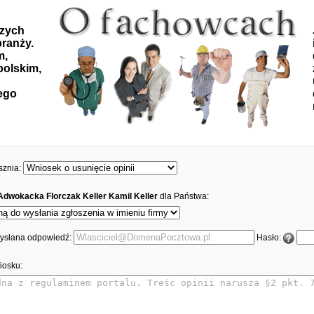
szych
ranży.
m,
polskim,
ego
sznia:
Adwokacka Florczak Keller Kamil Keller
dla Państwa:
 wysłana odpowiedź:
Hasło:
iosku: