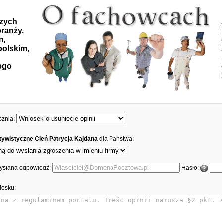
szych
ranży.
m,
polskim,
ego
sznia:
tywistyczne Cień Patrycja Kajdana
dla Państwa:
 wysłana odpowiedź:
Hasło:
iosku: