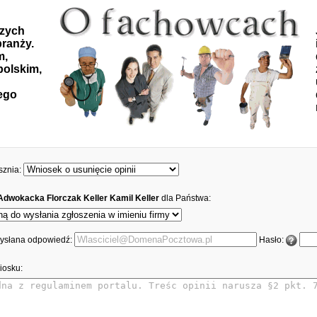
szych
ranży.
m,
polskim,
ego
sznia:
Adwokacka Florczak Keller Kamil Keller
dla Państwa:
 wysłana odpowiedź:
Hasło:
iosku: