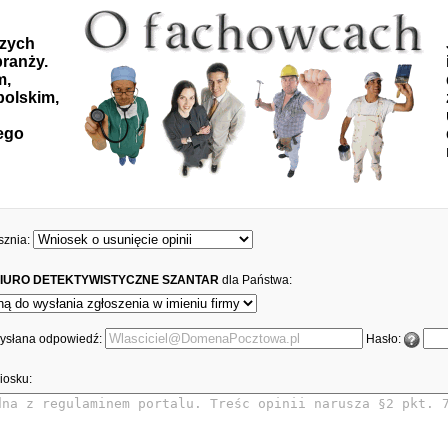
szych
ranży.
m,
polskim,
ego
sznia:
IURO DETEKTYWISTYCZNE SZANTAR
dla Państwa:
 wysłana odpowiedź:
Hasło:
iosku: