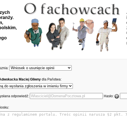
szych
ranży.
m,
polskim,
ego
sznia:
Adwokacka Maciej Gliwny
dla Państwa:
 wysłana odpowiedź:
Hasło:
iosku: