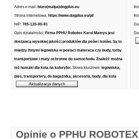
Adres e-mail:
biuro(małpa)dogplus.eu
Ilo
Strona internetowa:
https://www.dogplus.eu/pl/
Ilo
NIP:
785-120-00-91
Dat
Opis działalności:
Firma PPHU Robotex Karol Mamys jest
Dat
dostawcą wysokiej jakości produktów dla psów i kotów. Są to
między innymi legowiska w postaci materaca czy budy, torby
transportowe i maty ochronne do samochodu. Znaleźć można
też hamaki dla kota na kaloryfer.
Słowa kluczowe:
legowiska,
pies, transportery, do bagażnika, akcesoria, budy, dla kota
Opinie o PPHU ROBOTEX