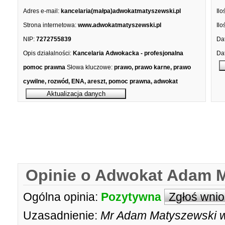
Adres e-mail:
kancelaria(małpa)adwokatmatyszewski.pl
Ilo
Strona internetowa:
www.adwokatmatyszewski.pl
Ilo
NIP:
7272755839
Dat
Opis działalności:
Kancelaria Adwokacka - profesjonalna
Dat
pomoc prawna
Słowa kluczowe:
prawo, prawo karne, prawo
cywilne, rozwód, ENA, areszt, pomoc prawna, adwokat
Opinie o Adwokat Adam 
Ogólna opinia:
Pozytywna
Zgłoś wni
Uzasadnienie:
Mr Adam Matyszewski w