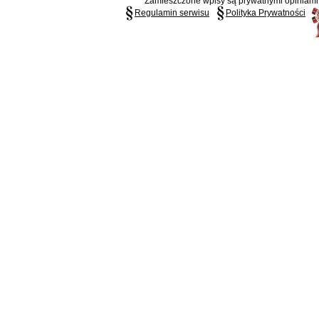
Zamieszczone wpisy są prywatnymi opiniami g
Regulamin serwisu
Polityka Prywatności