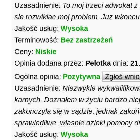
Uzasadnienie:
To moj trzeci adwokat z 
sie rozwiklac moj problem. Juz wkoncu
Jakość usług:
Wysoka
Terminowość:
Bez zastrzeżeń
Ceny:
Niskie
Opinia dodana przez:
Pelotka
dnia:
21
Ogólna opinia:
Pozytywna
Zgłoś wni
Uzasadnienie:
Niezwykle wykwalifiko
karnych. Doznałem w życiu bardzo niep
zakonczyla się w sądzie, jednak zakoń
sprawiedliwe ,wlasnie dzieki pomocy 
Jakość usług:
Wysoka