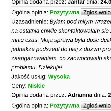
Opinia dodana przez:
Jantar
dnia:
24.
Ogólna opinia:
Pozytywna
Zgłoś wni
Uzasadnienie:
Bylam pod milym wraze
na ostatnia chwile skontaktowalam sie z
mnie czas. Moja sprawa byla dosc deli
jednakze podszedl do niej z duzym pro
zaangazowaniem, co zaowocowalo sk
problemu. Dziekuje!
Jakość usług:
Wysoka
Ceny:
Niskie
Opinia dodana przez:
Adrianna
dnia:
2
Ogólna opinia:
Pozytywna
Zgłoś wni