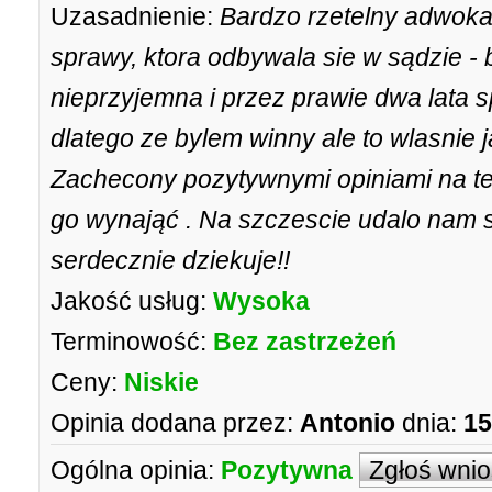
Uzasadnienie:
Bardzo rzetelny adwokat
sprawy, ktora odbywala sie w sądzie - 
nieprzyjemna i przez prawie dwa lata s
dlatego ze bylem winny ale to wlasnie j
Zachecony pozytywnymi opiniami na te
go wynająć . Na szczescie udalo nam s
serdecznie dziekuje!!
Jakość usług:
Wysoka
Terminowość:
Bez zastrzeżeń
Ceny:
Niskie
Opinia dodana przez:
Antonio
dnia:
15
Ogólna opinia:
Pozytywna
Zgłoś wni