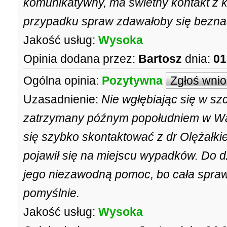
komunikatywny, ma świetny kontakt z kl
przypadku spraw zdawałoby się bezna
Jakość usług:
Wysoka
Opinia dodana przez:
Bartosz
dnia:
01
Ogólna opinia:
Pozytywna
Zgłoś wni
Uzasadnienie:
Nie wgłębiając się w sz
zatrzymany późnym popołudniem w Wa
się szybko skontaktować z dr Olężałki
pojawił się na miejscu wypadków. Do d
jego niezawodną pomoc, bo cała spraw
pomyślnie.
Jakość usług:
Wysoka