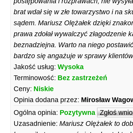
postępowania i rozprawach, nie wysyła
brat wdał się w złe towarzystwo i na s
sądem. Mariusz Olężałek dzięki znako
prawa zdołał wywalczyć złagodzenie k
beznadziejna. Warto na niego postawić
bardzo się angażuje w sprawy klientów
Jakość usług:
Wysoka
Terminowość:
Bez zastrzeżeń
Ceny:
Niskie
Opinia dodana przez:
Mirosław Wago
Ogólna opinia:
Pozytywna
Zgłoś wni
Uzasadnienie:
Mariusz Olężałek to dob