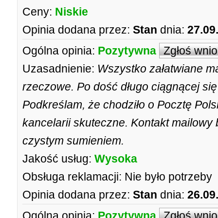
Ceny:
Niskie
Opinia dodana przez:
Stan
dnia:
27.09
Ogólna opinia:
Pozytywna
Zgłoś wni
Uzasadnienie:
Wszystko załatwiane ma
rzeczowe. Po dość długo ciągnącej si
Podkreślam, że chodziło o Pocztę Pols
kancelarii skuteczne. Kontakt mailowy
czystym sumieniem.
Jakość usług:
Wysoka
Obsługa reklamacji:
Nie było potrzeby
Opinia dodana przez:
Stan
dnia:
26.09
Ogólna opinia:
Pozytywna
Zgłoś wni