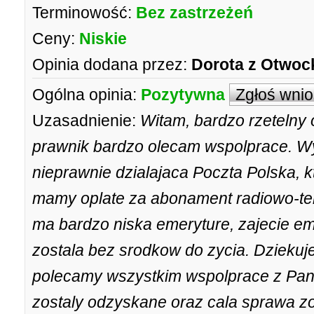
Terminowość:
Bez zastrzeżeń
Ceny:
Niskie
Opinia dodana przez:
Dorota z Otwoc
Ogólna opinia:
Pozytywna
Zgłoś wni
Uzasadnienie:
Witam, bardzo rzetelny 
prawnik bardzo olecam wspolprace. W
nieprawnie dzialajaca Poczta Polska, k
mamy oplate za abonament radiowo-tel
ma bardzo niska emeryture, zajecie em
zostala bez srodkow do zycia. Dzieku
polecamy wszystkim wspolprace z Pa
zostaly odzyskane oraz cala sprawa z