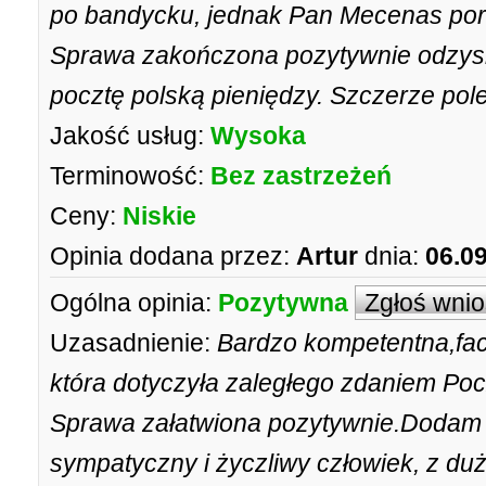
po bandycku, jednak Pan Mecenas pora
Sprawa zakończona pozytywnie odz
pocztę polską pieniędzy. Szczerze pol
Jakość usług:
Wysoka
Terminowość:
Bez zastrzeżeń
Ceny:
Niskie
Opinia dodana przez:
Artur
dnia:
06.0
Ogólna opinia:
Pozytywna
Zgłoś wni
Uzasadnienie:
Bardzo kompetentna,fa
która dotyczyła zaległego zdaniem Po
Sprawa załatwiona pozytywnie.Dodam 
sympatyczny i życzliwy człowiek, z du