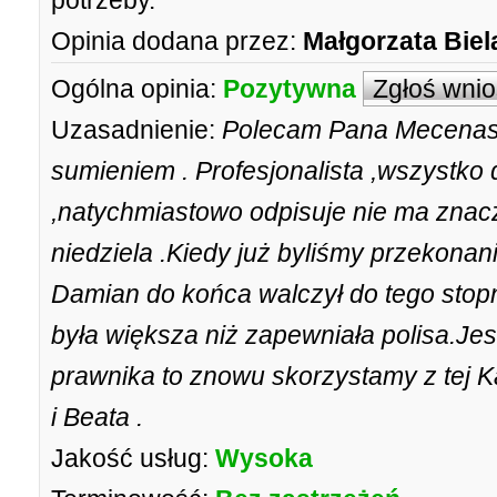
potrzeby.
Opinia dodana przez:
Małgorzata Biel
Ogólna opinia:
Pozytywna
Zgłoś wni
Uzasadnienie:
Polecam Pana Mecenas
sumieniem . Profesjonalista ,wszystko 
,natychmiastowo odpisuje nie ma znacz
niedziela .Kiedy już byliśmy przekonan
Damian do końca walczył do tego sto
była większa niż zapewniała polisa.Je
prawnika to znowu skorzystamy z tej K
i Beata .
Jakość usług:
Wysoka