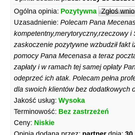
Ogólna opinia:
Pozytywna
Zgłoś wni
Uzasadnienie:
Polecam Pana Mecenasa
kompetentny,merytoryczny,rzeczowy i 
zaskoczenie pozytywne wzbudził fakt iż
pomocy Pana Mecenasa a teraz poczta
zapłaty i w ramach tej samej opłaty P
odeprzeć ich atak. Polecam pełna prof
dla swoich klientów bez dodatkowych o
Jakość usług:
Wysoka
Terminowość:
Bez zastrzeżeń
Ceny:
Niskie
Opinia dodana przez:
partner
dnia:
30