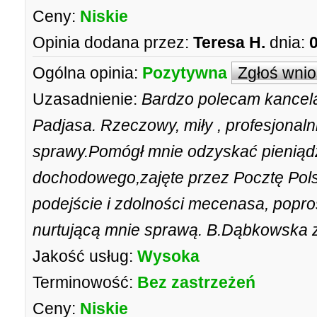
Ceny:
Niskie
Opinia dodana przez:
Teresa H.
dnia:
Ogólna opinia:
Pozytywna
Zgłoś wni
Uzasadnienie:
Bardzo polecam kancel
Padjasa. Rzeczowy, miły , profesjonal
sprawy.Pomógł mnie odzyskać pieniąd
dochodowego,zajęte przez Pocztę Pols
podejście i zdolności mecenasa, popros
nurtującą mnie sprawą. B.Dąbkowska z 
Jakość usług:
Wysoka
Terminowość:
Bez zastrzeżeń
Ceny:
Niskie