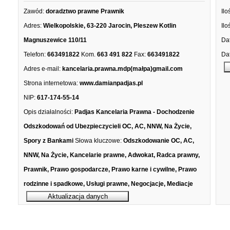
Zawód:
doradztwo prawne Prawnik
Ilo
Adres:
Wielkopolskie, 63-220 Jarocin, Pleszew Kotlin
Ilo
Magnuszewice 110/11
Dat
Telefon:
663491822
Kom.
663 491 822
Fax:
663491822
Dat
Adres e-mail:
kancelaria.prawna.mdp(małpa)gmail.com
Strona internetowa:
www.damianpadjas.pl
NIP:
617-174-55-14
Opis działalności:
Padjas Kancelaria Prawna - Dochodzenie
Odszkodowań od Ubezpieczycieli OC, AC, NNW, Na Życie,
Spory z Bankami
Słowa kluczowe:
Odszkodowanie OC, AC,
NNW, Na Życie, Kancelarie prawne, Adwokat, Radca prawny,
Prawnik, Prawo gospodarcze, Prawo karne i cywilne, Prawo
rodzinne i spadkowe, Usługi prawne, Negocjacje, Mediacje