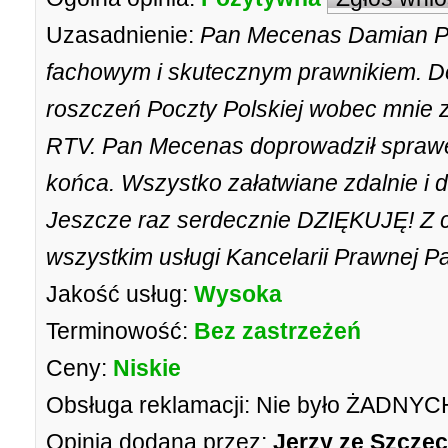
Uzasadnienie:
Pan Mecenas Damian Pa
fachowym i skutecznym prawnikiem. D
roszczeń Poczty Polskiej wobec mnie
RTV. Pan Mecenas doprowadził spraw
końca. Wszystko załatwiane zdalnie i d
Jeszcze raz serdecznie DZIĘKUJĘ! Z
wszystkim usługi Kancelarii Prawnej 
Jakość usług:
Wysoka
Terminowość:
Bez zastrzeżeń
Ceny:
Niskie
Obsługa reklamacji:
Nie było ŻADNYCH
Opinia dodana przez:
Jerzy ze Szczec