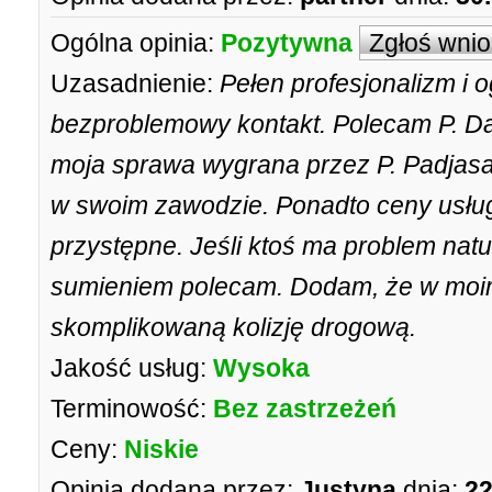
Ogólna opinia:
Pozytywna
Zgłoś wni
Uzasadnienie:
Pełen profesjonalizm i 
bezproblemowy kontakt. Polecam P. D
moja sprawa wygrana przez P. Padjas
w swoim zawodzie. Ponadto ceny usług
przystępne. Jeśli ktoś ma problem natu
sumieniem polecam. Dodam, że w moim
skomplikowaną kolizję drogową.
Jakość usług:
Wysoka
Terminowość:
Bez zastrzeżeń
Ceny:
Niskie
Opinia dodana przez:
Justyna
dnia:
22