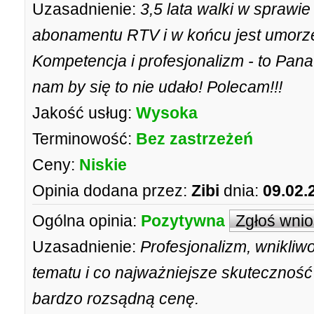
Uzasadnienie:
3,5 lata walki w sprawi
abonamentu RTV i w końcu jest umorz
Kompetencja i profesjonalizm - to Pan
nam by się to nie udało! Polecam!!!
Jakość usług:
Wysoka
Terminowość:
Bez zastrzeżeń
Ceny:
Niskie
Opinia dodana przez:
Zibi
dnia:
09.02.
Ogólna opinia:
Pozytywna
Zgłoś wni
Uzasadnienie:
Profesjonalizm, wnikliw
tematu i co najważniejsze skuteczność 
bardzo rozsądną cenę.