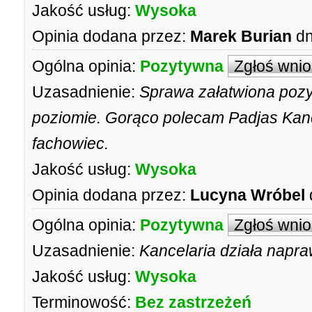
Jakość usług:
Wysoka
Opinia dodana przez:
Marek Burian
dn
Ogólna opinia:
Pozytywna
Zgłoś wni
Uzasadnienie:
Sprawa załatwiona poz
poziomie. Gorąco polecam Padjas Kanc
fachowiec.
Jakość usług:
Wysoka
Opinia dodana przez:
Lucyna Wróbel
Ogólna opinia:
Pozytywna
Zgłoś wni
Uzasadnienie:
Kancelaria działa napr
Jakość usług:
Wysoka
Terminowość:
Bez zastrzeżeń