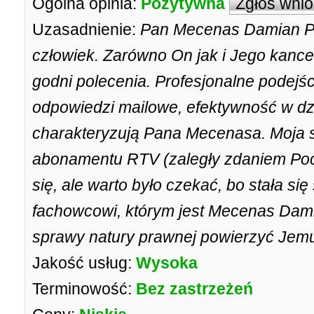
Ogólna opinia:
Pozytywna
Zgłoś wni
Uzasadnienie:
Pan Mecenas Damian Pad
człowiek. Zarówno On jak i Jego kanc
godni polecenia. Profesjonalne podejś
odpowiedzi mailowe, efektywność w dzi
charakteryzują Pana Mecenasa. Moja s
abonamentu RTV (zaległy zdaniem Pocz
się, ale warto było czekać, bo stała się
fachowcowi, którym jest Mecenas Dami
sprawy natury prawnej powierzyć Jemu 
Jakość usług:
Wysoka
Terminowość:
Bez zastrzeżeń