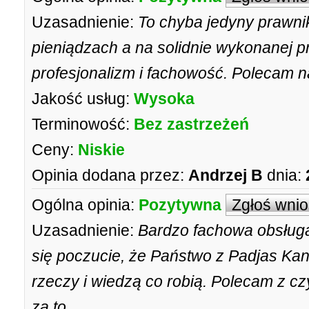
Uzasadnienie:
To chyba jedyny prawni
pieniądzach a na solidnie wykonanej pr
profesjonalizm i fachowość. Polecam 
Jakość usług:
Wysoka
Terminowość:
Bez zastrzeżeń
Ceny:
Niskie
Opinia dodana przez:
Andrzej B
dnia:
Ogólna opinia:
Pozytywna
Zgłoś wni
Uzasadnienie:
Bardzo fachowa obsługa
się poczucie, że Państwo z Padjas Kan
rzeczy i wiedzą co robią. Polecam z c
za to.