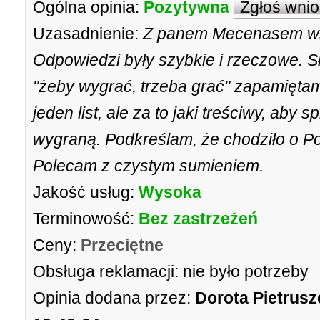
Ogólna opinia:
Pozytywna
Zgłoś wni
Uzasadnienie:
Z panem Mecenasem wsz
Odpowiedzi były szybkie i rzeczowe. Sł
"żeby wygrać, trzeba grać" zapamiętam
jeden list, ale za to jaki treściwy, ab
wygraną. Podkreślam, że chodziło o P
Polecam z czystym sumieniem.
Jakość usług:
Wysoka
Terminowość:
Bez zastrzeżeń
Ceny:
Przeciętne
Obsługa reklamacji:
nie było potrzeby
Opinia dodana przez:
Dorota Pietrus