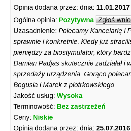
Opinia dodana przez:
dnia:
11.01.2017
Ogólna opinia:
Pozytywna
Zgłoś wni
Uzasadnienie:
Polecamy Kancelarię i
sprawnie i konkretnie. Kiedy już straci
pieniędzy za biostymulator, który bardz
Damian Padjas skutecznie zadziałał i 
sprzedaży urządzenia. Gorąco poleca
Bogusia i Marek z piotrkowskiego
Jakość usług:
Wysoka
Terminowość:
Bez zastrzeżeń
Ceny:
Niskie
Opinia dodana przez:
dnia:
25.07.2016