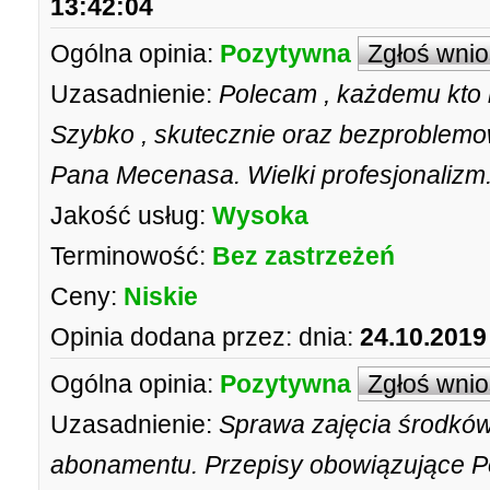
13:42:04
Ogólna opinia:
Pozytywna
Zgłoś wni
Uzasadnienie:
Polecam , każdemu kto m
Szybko , skutecznie oraz bezproblemow
Pana Mecenasa. Wielki profesjonalizm
Jakość usług:
Wysoka
Terminowość:
Bez zastrzeżeń
Ceny:
Niskie
Opinia dodana przez:
dnia:
24.10.2019
Ogólna opinia:
Pozytywna
Zgłoś wni
Uzasadnienie:
Sprawa zajęcia środków 
abonamentu. Przepisy obowiązujące P