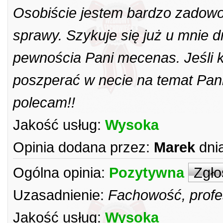
Osobiście jestem bardzo zadowol
sprawy. Szykuje się już u mnie d
pewnościa Pani mecenas. Jeśli k
poszperać w necie na temat Pani
polecam!!
Jakość usług:
Wysoka
Opinia dodana przez:
Marek
dni
Ogólna opinia:
Pozytywna
Zgło
Uzasadnienie:
Fachowość, profes
Jakość usług:
Wysoka