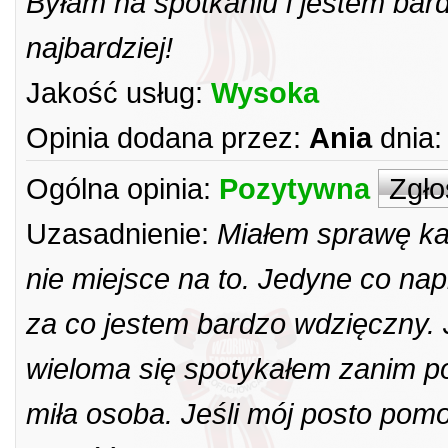
Byłam na spotkaniu i jestem bar
najbardziej!
Jakość usług:
Wysoka
Opinia dodana przez:
Ania
dnia:
Ogólna opinia:
Pozytywna
Zgło
Uzasadnienie:
Miałem sprawę kar
nie miejsce na to. Jedyne co nap
za co jestem bardzo wdzięczny. 
wieloma się spotykałem zanim p
miła osoba. Jeśli mój posto po