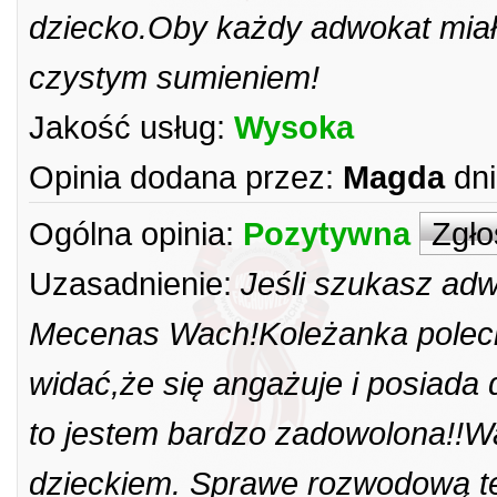
dziecko.Oby każdy adwokat miał 
czystym sumieniem!
Jakość usług:
Wysoka
Opinia dodana przez:
Magda
dni
Ogólna opinia:
Pozytywna
Zgło
Uzasadnienie:
Jeśli szukasz ad
Mecenas Wach!Koleżanka polecił
widać,że się angażuje i posiada 
to jestem bardzo zadowolona!!W
dzieckiem. Sprawe rozwodową t