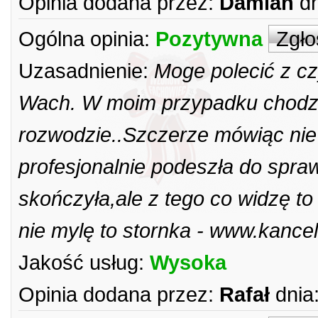
Opinia dodana przez:
Damian
dn
Ogólna opinia:
Pozytywna
Zgło
Uzasadnienie:
Moge polecić z c
Wach. W moim przypadku chodził
rozwodzie..Szczerze mówiąc nie 
profesjonalnie podeszła do spraw
skończyła,ale z tego co widzę to
nie mylę to stornka - www.kance
Jakość usług:
Wysoka
Opinia dodana przez:
Rafał
dnia