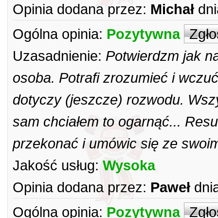
Opinia dodana przez:
Michał
dni
Ogólna opinia:
Pozytywna
Zgło
Uzasadnienie:
Potwierdzm jak na
osoba. Potrafi zrozumieć i wczuć
dotyczy (jeszcze) rozwodu. Wszy
sam chciałem to ogarnąć... Res
przekonać i umówic się ze swoi
Jakość usług:
Wysoka
Opinia dodana przez:
Paweł
dni
Ogólna opinia:
Pozytywna
Zgło