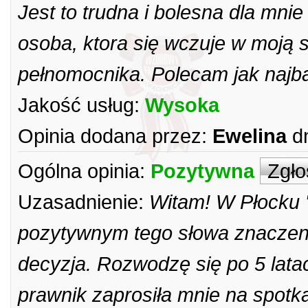
Jest to trudna i bolesna dla mni
osoba, ktora się wczuje w moją 
pełnomocnika. Polecam jak najbar
Jakość usług:
Wysoka
Opinia dodana przez:
Ewelina
d
Ogólna opinia:
Pozytywna
Zgło
Uzasadnienie:
Witam! W Płocku 
pozytywnym tego słowa znaczeniu
decyzja. Rozwodzę się po 5 lat
prawnik zaprosiła mnie na spotkan