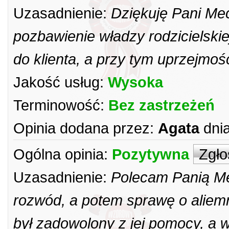
Uzasadnienie:
Dziękuję Pani Me
pozbawienie władzy rodzicielskie
do klienta, a przy tym uprzejmoś
Jakość usług:
Wysoka
Terminowość:
Bez zastrzeżeń
Opinia dodana przez:
Agata
dnia
Ogólna opinia:
Pozytywna
Zgło
Uzasadnienie:
Polecam Panią Me
rozwód, a potem sprawę o aliemn
był zadowolony z jej pomocy, a w