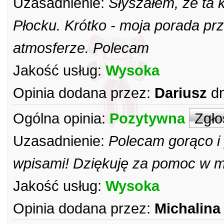
Uzasadnienie:
Słyszałem, że ta 
Płocku. Krótko - moja porada prz
atmosferze. Polecam
Jakość usług:
Wysoka
Opinia dodana przez:
Dariusz
dn
Ogólna opinia:
Pozytywna
Zgło
Uzasadnienie:
Polecam gorąco i 
wpisami! Dziękuję za pomoc w m
Jakość usług:
Wysoka
Opinia dodana przez:
Michalina