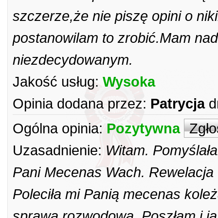
szczerze,że nie piszę opini o ni
postanowilam to zrobić.Mam nad
niezdecydowanym.
Jakość usług:
Wysoka
Opinia dodana przez:
Patrycja
d
Ogólna opinia:
Pozytywna
Zgło
Uzasadnienie:
Witam. Pomyślałam
Pani Mecenas Wach. Rewelacja w
Poleciła mi Panią mecenas koleż
sprawa rozwodowa. Poszłam i ja.