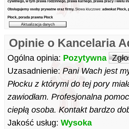
cywilnego, w tym prawa rodzinnego, prawa karnego, prawa pracy i wielu in
Obsługujemy osoby prywatne oraz firmy.
Słowa kluczowe:
adwokat Płock, 
Płock, porada prawna Płock
Opinie o Kancelaria 
Ogólna opinia:
Pozytywna
Zgło
Uzasadnienie:
Pani Wach jest m
Płocku z którymi do tej pory mia
zawiodłam. Profesjonalna pomoc
ciepłą osoba. Kontakt bardzo dob
Jakość usług:
Wysoka