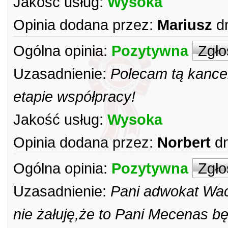
Jakość usług:
Wysoka
Opinia dodana przez:
Mariusz
d
Ogólna opinia:
Pozytywna
Zgło
Uzasadnienie:
Polecam tą kance
etapie współpracy!
Jakość usług:
Wysoka
Opinia dodana przez:
Norbert
dn
Ogólna opinia:
Pozytywna
Zgło
Uzasadnienie:
Pani adwokat Wach
nie żałuję,że to Pani Mecenas 