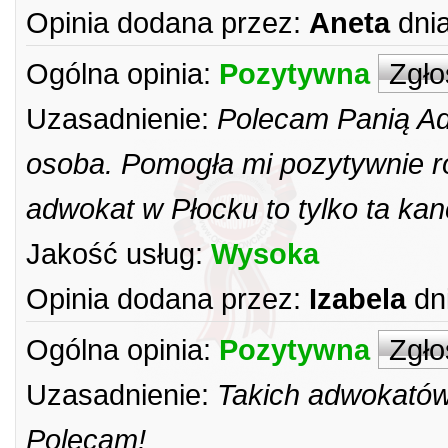
Opinia dodana przez:
Aneta
dnia
Ogólna opinia:
Pozytywna
Zgło
Uzasadnienie:
Polecam Panią Ad
osoba. Pomogła mi pozytywnie r
adwokat w Płocku to tylko ta kan
Jakość usług:
Wysoka
Opinia dodana przez:
Izabela
dn
Ogólna opinia:
Pozytywna
Zgło
Uzasadnienie:
Takich adwokatów
Polecam!