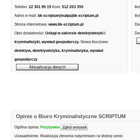
Telefon:
22 301 95 15
Kom.
512 203 355
Ilo
Adres e-mail:
bk-scriptum(małpa)bk-scriptum.pl
Ilo
Strona internetowa:
www.bk-scriptum.pl
Dat
Opis działalności:
Usługi w zakresie detektywistyki i
Dat
kryminalistyki, wywiad gospodarczy.
Słowa kluczowe:
detektyw, detektywistyka, kryminalistyka, wywiad
gospodarczy
Opinie o Biuro Kryminalistyczne SCRIPTUM
Ogólna opinia:
Pozytywna
Zgłoś wniosek
Uzasadnienie:
Realizacja zlecenia natychmiast i w dobrej cenie.