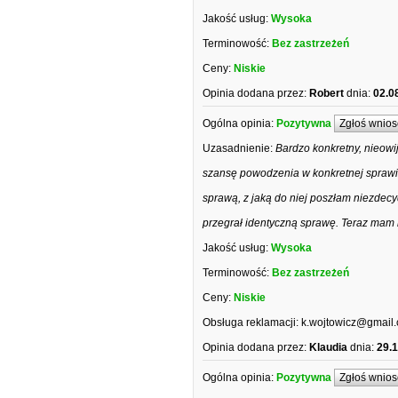
Jakość usług:
Wysoka
Terminowość:
Bez zastrzeżeń
Ceny:
Niskie
Opinia dodana przez:
Robert
dnia:
02.0
Ogólna opinia:
Pozytywna
Zgłoś wnios
Uzasadnienie:
Bardzo konkretny, nieowi
szansę powodzenia w konkretnej sprawie,
sprawą, z jaką do niej poszłam niezdecy
przegrał identyczną sprawę. Teraz mam 
Jakość usług:
Wysoka
Terminowość:
Bez zastrzeżeń
Ceny:
Niskie
Obsługa reklamacji:
k.wojtowicz@gmail
Opinia dodana przez:
Klaudia
dnia:
29.
Ogólna opinia:
Pozytywna
Zgłoś wnios