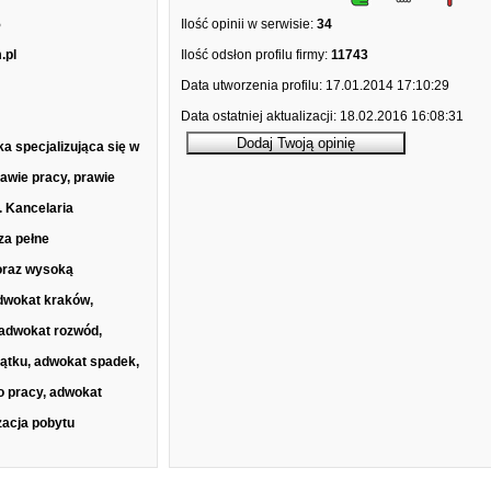
5
Ilość opinii w serwisie:
34
.pl
Ilość odsłon profilu firmy:
11743
Data utworzenia profilu:
17.01.2014 17:10:29
Data ostatniej aktualizacji:
18.02.2016 16:08:31
 specjalizująca się w
awie pracy, prawie
 Kancelaria
za pełne
oraz wysoką
dwokat kraków,
 adwokat rozwód,
jątku, adwokat spadek,
o pracy, adwokat
zacja pobytu