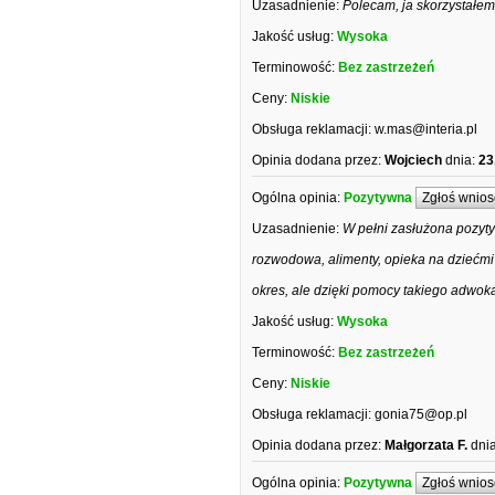
Uzasadnienie:
Polecam, ja skorzystałem
Jakość usług:
Wysoka
Terminowość:
Bez zastrzeżeń
Ceny:
Niskie
Obsługa reklamacji:
w.mas@interia.pl
Opinia dodana przez:
Wojciech
dnia:
23
Ogólna opinia:
Pozytywna
Zgłoś wnios
Uzasadnienie:
W pełni zasłużona pozyt
rozwodowa, alimenty, opieka na dziećmi i
okres, ale dzięki pomocy takiego adwokat
Jakość usług:
Wysoka
Terminowość:
Bez zastrzeżeń
Ceny:
Niskie
Obsługa reklamacji:
gonia75@op.pl
Opinia dodana przez:
Małgorzata F.
dnia
Ogólna opinia:
Pozytywna
Zgłoś wnios