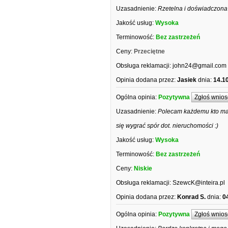
Uzasadnienie:
Rzetelna i doświadczona
Jakość usług:
Wysoka
Terminowość:
Bez zastrzeżeń
Ceny:
Przeciętne
Obsługa reklamacji:
john24@gmail.com
Opinia dodana przez:
Jasiek
dnia:
14.1
Ogólna opinia:
Pozytywna
Zgłoś wnios
Uzasadnienie:
Polecam każdemu kto ma 
się wygrać spór dot. nieruchomości :)
Jakość usług:
Wysoka
Terminowość:
Bez zastrzeżeń
Ceny:
Niskie
Obsługa reklamacji:
SzewcK@inteira.pl
Opinia dodana przez:
Konrad S.
dnia:
0
Ogólna opinia:
Pozytywna
Zgłoś wnios