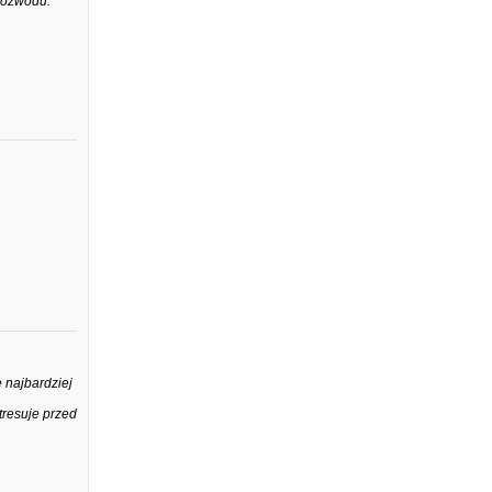
rozwodu.
 najbardziej
tresuje przed