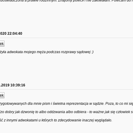
 doświadczona a prawie rodzinnym. Znajomy polecił i nie żałowałam. Polecam do 
2020 22:04:40
ek
żyła adwokata mojego męża podczas rozprawy sądowej :)
0.2019 10:39:16
ek
ygotowywanych dla mnie pism i świetna reprezentacja w sądzie. Poza, to co mi się
rdzo dobry jak dzwonię to albo oddzwania albo odbiera - to ważne jak się człowiek s
ć z innymi adwokatami u których to zdecydowanie inaczej wyglądało.