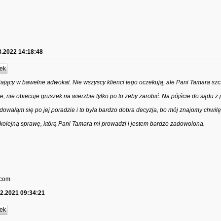
8.2022 14:18:48
ek
jający w bawełne adwokat. Nie wszyscy klienci tego oczekują, ale Pani Tamara sz
 nie obiecuje gruszek na wierzbie tylko po to żeby zarobić. Na pójście do sądu z
dowałąm się po jej poradzie i to była bardzo dobra decyzja, bo mój znajomy chwilę
kolejną sprawę, którą Pani Tamara mi prowadzi i jestem bardzo zadowolona.
.com
12.2021 09:34:21
ek