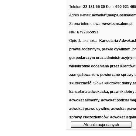
Telefon:
22 181 55 30
Kom.
690 921 46
Adres e-mail:
adwokat(małpa)bensalem
Strona internetowa:
www.bensalem.pl
NIP:
6792865953
Opis działalności:
Kancelaria Adwokacka
prawie rodzinnym, prawie cywilnym, pr
gospodarczym oraz administracyjnym.
wielokrotnie doceniana przez klientów 
zaangażowanie w powierzane sprawy 
skuteczność.
Słowa kluczowe:
dobry a
kancelaria adwokacka, prawnik,dobry
adwokat alimenty, adwokat podział ma
adwokat prawo cywilne, adwokat praw
sprawy cudzoziemców, adwokat legali