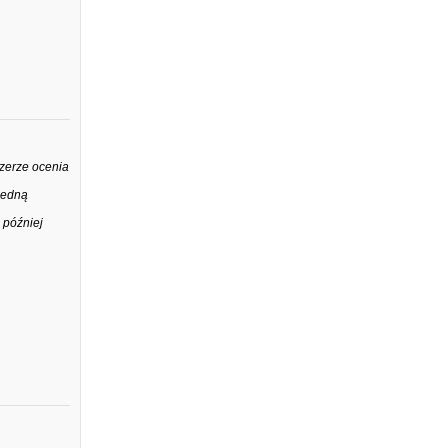
czerze ocenia
 jedną
 później