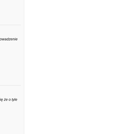
prowadzenie
ę że o tyle