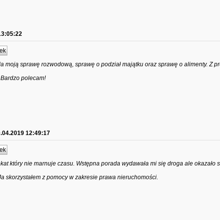
13:05:22
ek
a moją sprawę rozwodową, sprawę o podział majątku oraz sprawę o alimenty. Z 
. Bardzo polecam!
.04.2019 12:49:17
ek
kat który nie marnuje czasu. Wstępna porada wydawała mi się droga ale okazało si
Ja skorzystałem z pomocy w zakresie prawa nieruchomości.