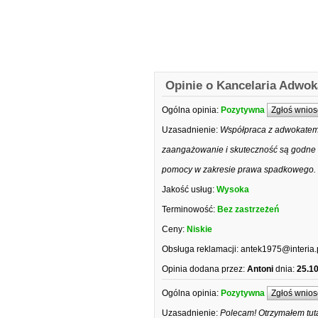
Opinie o Kancelaria Adwo
Ogólna opinia:
Pozytywna
Zgłoś wnios
Uzasadnienie:
Współpraca z adwokatem
zaangażowanie i skuteczność są godne n
pomocy w zakresie prawa spadkowego.
Jakość usług:
Wysoka
Terminowość:
Bez zastrzeżeń
Ceny:
Niskie
Obsługa reklamacji:
antek1975@interia.
Opinia dodana przez:
Antoni
dnia:
25.1
Ogólna opinia:
Pozytywna
Zgłoś wnios
Uzasadnienie:
Polecam! Otrzymałem tut