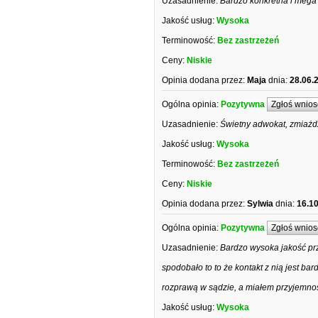
Uzasadnienie:
Bardzo konkretna i mega
Jakość usług:
Wysoka
Terminowość:
Bez zastrzeżeń
Ceny:
Niskie
Opinia dodana przez:
Maja
dnia:
28.06.
Ogólna opinia:
Pozytywna
Zgłoś wnios
Uzasadnienie:
Świetny adwokat, zmiażd
Jakość usług:
Wysoka
Terminowość:
Bez zastrzeżeń
Ceny:
Niskie
Opinia dodana przez:
Sylwia
dnia:
16.1
Ogólna opinia:
Pozytywna
Zgłoś wnios
Uzasadnienie:
Bardzo wysoka jakość prz
spodobało to to że kontakt z nią jest ba
rozprawą w sądzie, a miałem przyjemnoś
Jakość usług:
Wysoka