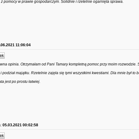
 z pomocy w prawie gospodarczym. Solidnie i rzetelnie ogarnięta sprawa.
.06.2021 11:06:04
ek
ywna opinia. Otrzymałam od Pani Tamary kompletną pomoc przy moim rozwodzie.
 podział majątku. Rzetelnie zajęła się tymi wszystkimi kwestiami. Dla mnie był to 
a jest po prostu łatwiej.
:
05.03.2021 00:02:58
ek