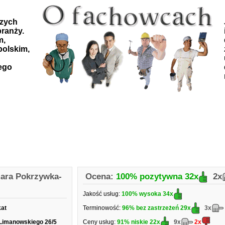
szych
ranży.
m,
polskim,
ego
ara Pokrzywka-
Ocena:
100% pozytywna
32x
2x
Jakość usług:
100% wysoka
34x
kat
Terminowość:
96% bez zastrzeżeń
29x
3x
 Limanowskiego 26/5
Ceny usług:
91% niskie
22x
9x
2x