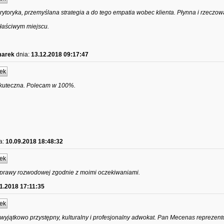
rytoryka, przemyślana strategia a do tego empatia wobec klienta. Płynna i rzeczow
łaściwym miejscu.
marek
dnia:
13.12.2018 09:17:47
ek
skuteczna. Polecam w 100%.
a:
10.09.2018 18:48:32
ek
prawy rozwodowej zgodnie z moimi oczekiwaniami.
1.2018 17:11:35
ek
wyjątkowo przystępny, kulturalny i profesjonalny adwokat. Pan Mecenas reprezen