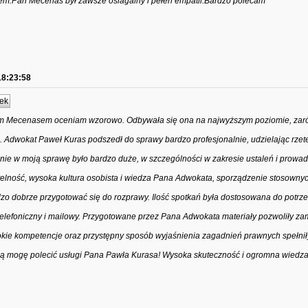
m.Pan Mecenas był zawsze osiagalny i pełen empatii.Bardzo polecam
18:23:58
ek
 Mecenasem oceniam wzorowo. Odbywała się ona na najwyższym poziomie, za
. Adwokat Paweł Kuras podszedł do sprawy bardzo profesjonalnie, udzielając rzete
ie w moją sprawę było bardzo duże, w szczególności w zakresie ustaleń i prowa
etelność, wysoka kultura osobista i wiedza Pana Adwokata, sporządzenie stosowny
dzo dobrze przygotować się do rozprawy. Ilość spotkań była dostosowana do potrze
telefoniczny i mailowy. Przygotowane przez Pana Adwokata materiały pozwoliły z
kie kompetencje oraz przystępny sposób wyjaśnienia zagadnień prawnych spełnił
ią mogę polecić usługi Pana Pawła Kurasa! Wysoka skuteczność i ogromna wiedza