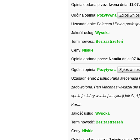
Opinia dodana przez:
Iwona
dnia:
11.07
Ogólna opinia:
Pozytywna
Zgłoś wnios
Uzasadnienie:
Polecam ! Pełen profesjon
Jakość usług:
Wysoka
Terminowość:
Bez zastrzeżeń
Ceny:
Niskie
Opinia dodana przez:
Natalia
dnia:
07.0
Ogólna opinia:
Pozytywna
Zgłoś wnios
Uzasadnienie:
Z usług Pana Mecenasa k
zadowolona. Pan Mecenas wykazał się pr
spokoju, który w takiej instytucji jak 
Kuras.
Jakość usług:
Wysoka
Terminowość:
Bez zastrzeżeń
Ceny:
Niskie
Opinia dodana przez:
Jadwiga
dnia:
03.