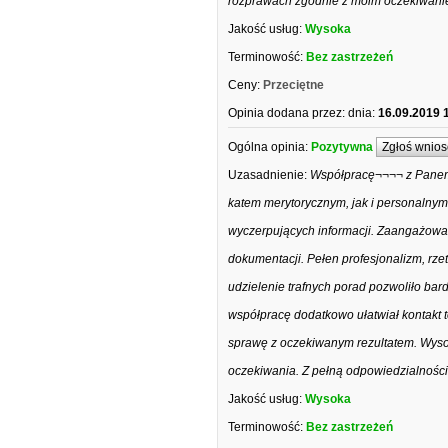
rozprawach zgodnie z moim oczekiwanie
Jakość usług:
Wysoka
Terminowość:
Bez zastrzeżeń
Ceny:
Przeciętne
Opinia dodana przez:
dnia:
16.09.2019 
Ogólna opinia:
Pozytywna
Zgłoś wnios
Uzasadnienie:
Współpracę¬¬¬¬ z Panem
katem merytorycznym, jak i personalnym
wyczerpujących informacji. Zaangażowan
dokumentacji. Pełen profesjonalizm, rz
udzielenie trafnych porad pozwoliło bar
współpracę dodatkowo ułatwiał kontakt 
sprawę z oczekiwanym rezultatem. Wyso
oczekiwania. Z pełną odpowiedzialnośc
Jakość usług:
Wysoka
Terminowość:
Bez zastrzeżeń