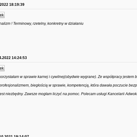
.2022 18:19:39
ek
alizm ! Terminowy, rzetelny, konkretny w działaniu
4.2022 14:24:53
ek
orzystałam w sprawie karnej i cywilnej(obydwie wygrane). Ze współpracy jestem 
ofesjonalizmem, biegłością w sprawie, kompetencją, która dawała poczucie bezp
Sąd jest niezbędny. Zawsze mogłam liczyć na pomoc. Polecam usługi Kancelarii Adwo
10.2021 19:14:07