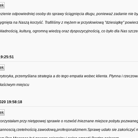
ek
lezienie odpowiedniej osoby do sprawy ściągnięcia długu, ponieważ zadanie nie by
gnięta na Naszą korzyść. Trafiliśmy z mężem w przysłowiową "dziesiątkę" powierz
ładnością, kulturą, ogromną wiedzą oraz dyspozycyjnością, co było dla Nas szcze
19:25:51
ek
rytoryka, przemyślana strategia a do tego empatia wobec klienta. Płynna i rzeczow
łaściwym miejscu
020 19:58:18
ek
orzystałam przy nietypowej sprawie o rozwód /nieznane miejsce pobytu pozwane
rannoscią,rzetelnością zawodową,profesjonalizmem.Sprawę udało sie zakończyć 