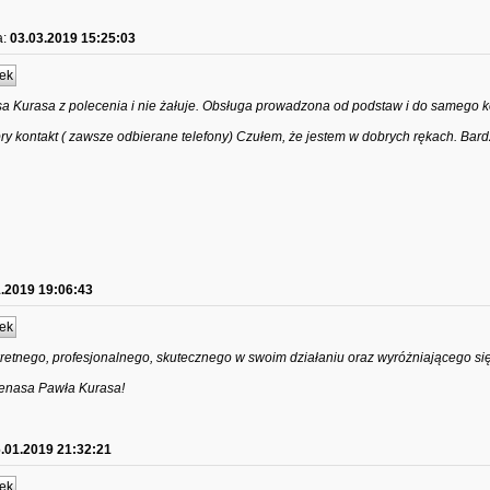
a:
03.03.2019 15:25:03
ek
Kurasa z polecenia i nie żałuje. Obsługa prowadzona od podstaw i do samego 
obry kontakt ( zawsze odbierane telefony) Czułem, że jestem w dobrych rękach. Bar
1.2019 19:06:43
ek
retnego, profesjonalnego, skutecznego w swoim działaniu oraz wyróżniającego si
cenasa Pawła Kurasa!
.01.2019 21:32:21
ek