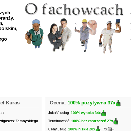
szych
ranży.
m,
polskim,
ego
eł Kuras
Ocena:
100% pozytywna
37x
kat
Jakość usług:
100% wysoka
34x
ydgoszcz Zamoyskiego
Terminowość:
100% bez zastrzeżeń
27x
Ceny usług:
100% niskie
20x
7x