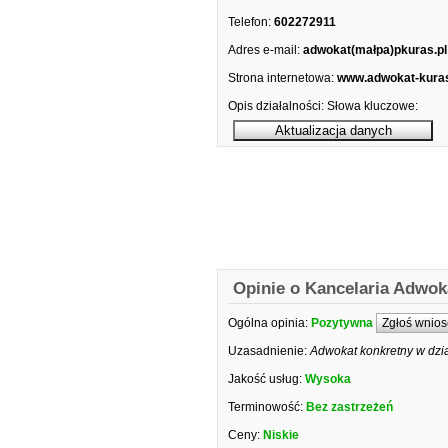
Telefon:
602272911
Adres e-mail:
adwokat(małpa)pkuras.pl
Strona internetowa:
www.adwokat-kuras
Opis działalności:
Słowa kluczowe:
Opinie o Kancelaria Adwo
Ogólna opinia:
Pozytywna
Zgłoś wnios
Uzasadnienie:
Adwokat konkretny w dzia
Jakość usług:
Wysoka
Terminowość:
Bez zastrzeżeń
Ceny:
Niskie