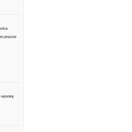
końca
dzo jeszcze
ę wysoką