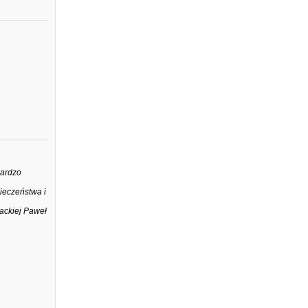
bardzo
ieczeństwa i
kackiej Paweł