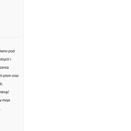
równo pod
lnych i
dzenia
ch pism oraz
b,
amknąć
y moje
.