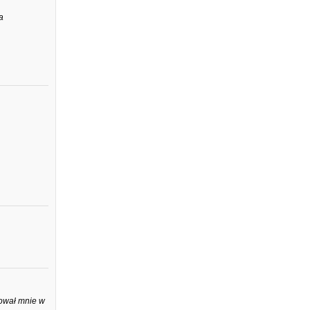
a
tował mnie w