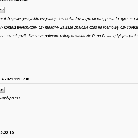
ek
moich spraw (wszystkie wygrane). Jest dokładny w tym co robi, posiada ogromną 
wy kontakt telefoniczny, czy mailowy. Zawsze znajdzie czas na rozmowę, czy spotk
na ostatni guzik. Szczerze polecam usługi adwokackie Pana Pawła gdyż jest profe
04.2021 11:05:38
ek
współpraca!
10:22:10