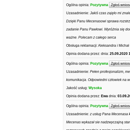
Ogólna opinia:
Pozytywna
Zgłoś wnios
Uzasadnienie:
Jakiś czas zajęło mi zna
Dzięki Panu Mecenasowi sprawa rozstrzy
zadanie Panu Pawłowi. Wyróżnia się dok
ważne. Polecam z całego serca
Obsługa reklamacji:
Aleksandra i Michał
Opinia dodana przez:
dnia:
25.09.2020 
Ogólna opinia:
Pozytywna
Zgłoś wnios
Uzasadnienie:
Pełen profesjonalizm, me
komunikacja. Odpowiedni człowiek na w
Jakość usług:
Wysoka
Opinia dodana przez:
Ewa
dnia:
03.09.2
Ogólna opinia:
Pozytywna
Zgłoś wnios
Uzasadnienie:
z usług Pana Mecenasa k
Mecenas wykazał sie nadzwyczajną sta