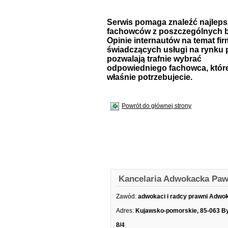
Serwis pomaga znaleźć najlep
fachowców z poszczególnych b
Opinie internautów na temat fir
świadczących usługi na rynku 
pozwalają trafnie wybrać
odpowiedniego fachowca, któr
właśnie potrzebujecie.
Powrót do głównej strony
Kancelaria Adwokacka Paw
Zawód:
adwokaci i radcy prawni Adwo
Adres:
Kujawsko-pomorskie, 85-063 B
8/4