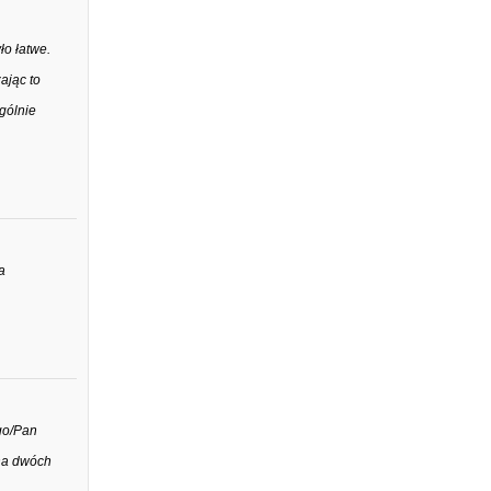
ło łatwe.
ając to
gólnie
a
go/Pan
na dwóch