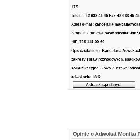
17/2
Telefon:
42 633 45 45
Fax:
42 633 45 45
Adres e-mail:
kancelaria(małpa)adwoka
Strona internetowa:
www.adwokat-lodz.
NIP:
725-115-00-60
Opis działalności:
Kancelaria Adwokack
zakresy spraw rozwodowych, spadko
komunikacyjne.
Słowa kluczowe:
adwok
adwokacka, łódź
Opinie o Adwokat Monika P