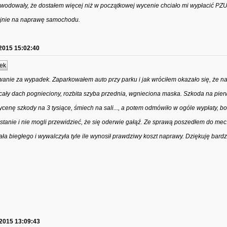
powodowały, że dostałem więcej niż w początkowej wycenie chciało mi wypłacić PZU
ojnie na naprawę samochodu.
2015 15:02:40
ek
nie za wypadek. Zaparkowałem auto przy parku i jak wróciłem okazało się, że n
cały dach pognieciony, rozbita szyba przednia, wgnieciona maska. Szkoda na pier
wycenę szkody na 3 tysiące, śmiech na sali..., a potem odmówiło w ogóle wypłaty, b
stanie i nie mogli przewidzieć, że się oderwie gałąź. Ze sprawą poszedłem do mec. 
ła biegłego i wywalczyła tyle ile wynosił prawdziwy koszt naprawy. Dziękuję bardz
.2015 13:09:43