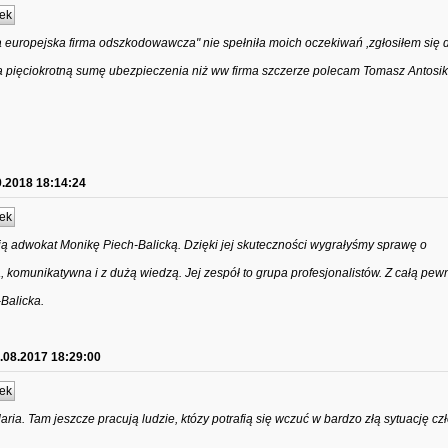
ek
a europejska firma odszkodowawcza" nie spełniła moich oczekiwań ,zgłosiłem się 
a pięciokrotną sumę ubezpieczenia niż ww firma szczerze polecam Tomasz Antosik
9.2018 18:14:24
ek
ą adwokat Monikę Piech-Balicką. Dzięki jej skuteczności wygrałyśmy sprawę o
, komunikatywna i z dużą wiedzą. Jej zespół to grupa profesjonalistów. Z całą pe
-Balicka.
.08.2017 18:29:00
ek
ria. Tam jeszcze pracują ludzie, któzy potrafią się wczuć w bardzo złą sytuację cz