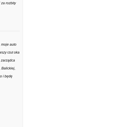
 za rozbity
a moje auto
wszy rzut oka
o zarządca
Balickiej,
o i będę