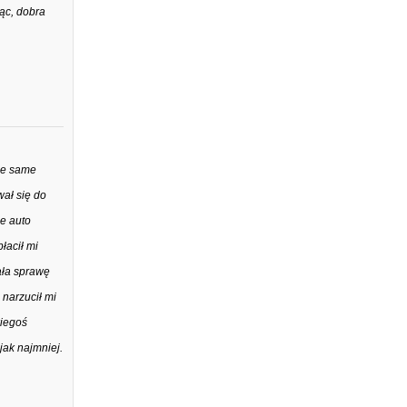
ąc, dobra
ie same
ał się do
le auto
łacił mi
wała sprawę
 narzucił mi
kiegoś
jak najmniej.