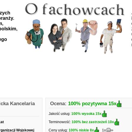
szych
ranży.
m,
polskim,
ego
cka Kancelaria
Ocena:
100% pozytywna
15x
Jakość usług:
100% wysoka
15x
kat
Terminowość:
100% bez zastrzeżeń
10x
rganizacji Wojskowej
Ceny usług:
100% niskie
8x
1x