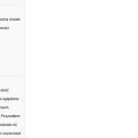
można śmiało
iwości
 dość
a oględziny
cznych
i. Poszedłem
edziała mi,
owo oszacował