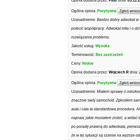
Opinia dodana przez:
Piotr
dnia:
03.11.
Ogólna opinia:
Pozytywna
Zgłoś wnios
Uzasadnienie:
Bardzo dobry adwokat w Ł
polecić współpracę. Adwokat miła i o dz
rozwiązania problemu.
Jakość usług:
Wysoka
Terminowość:
Bez zastrzeżeń
Ceny:
Niskie
Opinia dodana przez:
Wojciech R
dnia:
Ogólna opinia:
Pozytywna
Zgłoś wnios
Uzasadnienie:
Miałem sprawę o odszkod
znacznie swój samochód. Zgłosiłem samo
auta i cała ta standardowa procedura. Al
napraw, jakie musiałem zrobić, a widać t
po poradę prawną do adwokata, pierwsze
że w tej sytuacji są szanse na wyższe o