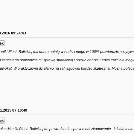
3.2016 09:24:43
ek
iki Piech Balickiej ma dobrą opinię w Łodzi i mogę w 100% potwierdzić pozytywn
j kancelaria prowadziła mi sprawę spadkową i poszło dobrze.Lepiej trafić nie mo
Adwokat. W praktycznym działaniu na sali sądowej bardzo skuteczna. Można polec
11.2015 07:10:40
ek
kat Moniki Piech-Balickiej do prowadzenia spraw o odszkodowanie. Jak dla mnie