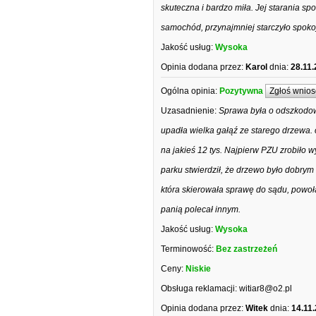
skuteczna i bardzo miła. Jej starania s
samochód, przynajmniej starczyło spok
Jakość usług:
Wysoka
Opinia dodana przez:
Karol
dnia:
28.11.
Ogólna opinia:
Pozytywna
Zgłoś wnios
Uzasadnienie:
Sprawa była o odszkodowa
upadła wielka gałąź ze starego drzewa. 
na jakieś 12 tys. Najpierw PZU zrobiło 
parku stwierdził, że drzewo było dobrym 
która skierowała sprawę do sądu, powoła
panią polecał innym.
Jakość usług:
Wysoka
Terminowość:
Bez zastrzeżeń
Ceny:
Niskie
Obsługa reklamacji:
witiar8@o2.pl
Opinia dodana przez:
Witek
dnia:
14.11