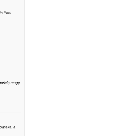
do Pani
wnością mogę
łowieka, a