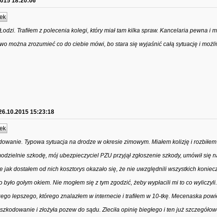
2015 18:20:06
ek
odzi. Trafiłem z polecenia kolegi, który miał tam kilka spraw. Kancelaria pewna i 
iwo można zrozumieć co do ciebie mówi, bo stara się wyjaśnić całą sytuację i możl
26.10.2015 15:23:18
ek
owanie. Typowa sytuacja na drodze w okresie zimowym. Miałem kolizję i rozbiłem
dzielnie szkodę, mój ubezpieczyciel PZU przyjął zgłoszenie szkody, umówił się n
e jak dostałem od nich kosztorys okazało się, że nie uwzględnili wszystkich konie
o było gołym okiem. Nie mogłem się z tym zgodzić, żeby wypłacili mi to co wyliczyl
go lepszego, którego znalazłem w internecie i trafiłem w 10-tkę. Mecenaska powi
dszkodowanie i złożyła pozew do sądu. Zleciła opinię biegłego i ten już szczegół