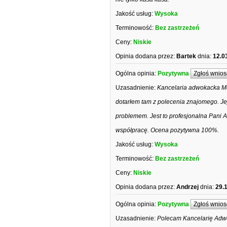
Jakość usług:
Wysoka
Terminowość:
Bez zastrzeżeń
Ceny:
Niskie
Opinia dodana przez:
Bartek
dnia:
12.0
Ogólna opinia:
Pozytywna
Zgłoś wnios
Uzasadnienie:
Kancelaria adwokacka Mon
dotarłem tam z polecenia znajomego. Je
problemem. Jest to profesjonalna Pani 
współpracę. Ocena pozytywna 100%.
Jakość usług:
Wysoka
Terminowość:
Bez zastrzeżeń
Ceny:
Niskie
Opinia dodana przez:
Andrzej
dnia:
29.
Ogólna opinia:
Pozytywna
Zgłoś wnios
Uzasadnienie:
Polecam Kancelarię Adwo