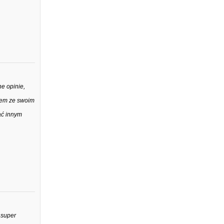
e opinie,
głem ze swoim
ać innym
 super