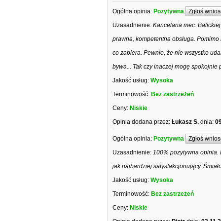
Ogólna opinia:
Pozytywna
Zgłoś wnios
Uzasadnienie:
Kancelaria mec. Balickie
prawna, kompetentna obsługa. Pomimo b
co zabiera. Pewnie, że nie wszystko udał
bywa... Tak czy inaczej mogę spokojnie 
Jakość usług:
Wysoka
Terminowość:
Bez zastrzeżeń
Ceny:
Niskie
Opinia dodana przez:
Łukasz S.
dnia:
09
Ogólna opinia:
Pozytywna
Zgłoś wnios
Uzasadnienie:
100% pozytywna opinia. 
jak najbardziej satysfakcjonujący. Śmia
Jakość usług:
Wysoka
Terminowość:
Bez zastrzeżeń
Ceny:
Niskie