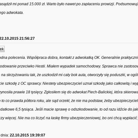
 zasądził mi ponad 15.000 zł. Warto było nawet po zapłaceniu prowizji. Podsumowuj
ego adwokata.
22.10.2015 21:56:27
ek
dna polecenia. Współpraca dobra, kontakt z adwokatką OK. Generalnie praktyczn
kodowanie przeciwko Hestii. Miałem wypadek samochodowy. Sprawca nie zastosow
e na skrzyżowaniu tak, że uszkodził mi cały bok auta, otworzyły się poduszki, w ogó
cie szkodę z OC sprawcy. Niestety ubezpieczyciel uznał szkodę jako całkowitą i wyp
ynosiła prawie 18 tysięcy. Zgłosiłem się do adwokat Piech-Balickiej, która skiero
 to co prawda półtora roku, ale sąd orzekł, że nie ma podstaw, żeby ubezpieczyciel
dodatkowe 6,5 tysiąca. Jeśli macie sprawę o odszkodowanie, to od razu idźcie do ja
więcej. Nie ma co liczyć na łaskę firmy ubezpieczeniowej, bo oni chcą wypłacić 
dnia:
22.10.2015 19:39:07