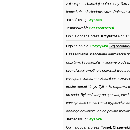
zakres prac i bardziej realne ceny. Sąd
kancelaria odszkodowawcza. Polecam t
Jakość usług:
Wysoka
Terminowość:
Bez zastrzeżeń
Opinia dodana przez:
Krzysztof F
dnia:
Ogólna opinia:
Pozytywna
Zgłoś wnios
Uzasadnienie:
Kancelaria adwokacka go
pozytywy. Prowadziła mi sprawę o odsz
sygnalizacji świetlnej i przywalił we mni
wyglądało tragicznie. Zgłosiłem oczywiś
trochę ponad 11 tys. Tylko, że naprawa w
do sądu. Byłem 3 razy na sprawie, trwało
kasację auta i kazał Hestii wypłacić te 
dobrego adwokata, bo na pewno wywalczy 
Jakość usług:
Wysoka
Opinia dodana przez:
Tomek Olszewski