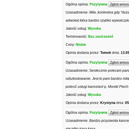
Ogólna opinia:
Pozytywna
Zgłoś wnios
Uzasadnienie:
Miła ,konkretna gdy "duż
adwokat która bardzo szybko wywalczył
Jakość usług:
Wysoka
Terminowość:
Bez zastrzeżeń
Ceny:
Niskie
Opinia dodana przez:
Tomek
dnia:
13.0
Ogólna opinia:
Pozytywna
Zgłoś wnios
Uzasadnienie:
Serdecznie polecam pani
odszkodowanie. Jest to pani bardzo miła
polecić usługi kancelarii p. Moniki Piech
Jakość usług:
Wysoka
Opinia dodana przez:
Krystyna
dnia:
05
Ogólna opinia:
Pozytywna
Zgłoś wnios
Uzasadnienie:
Bardzo przyzwoita kancela
nie tylko kasa kasa.