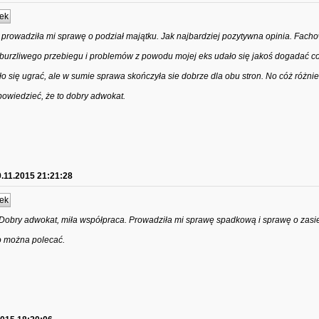
ek
j prowadziła mi sprawę o podział majątku. Jak najbardziej pozytywna opinia. Fac
urzliwego przebiegu i problemów z powodu mojej eks udało się jakoś dogadać co
o się ugrać, ale w sumie sprawa skończyła sie dobrze dla obu stron. No cóż różnie
powiedzieć, że to dobry adwokat.
.11.2015 21:21:28
ek
Dobry adwokat, miła współpraca. Prowadziła mi sprawę spadkową i sprawę o zasie
ło można polecać.