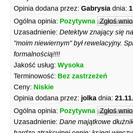
Opinia dodana przez:
Gabrysia
dnia:
1
Ogólna opinia:
Pozytywna
Zgłoś wni
Uzasadnienie:
Detektyw znający się n
"moim niewiernym" był rewelacyjny. Sp
formalnością!!!!
Jakość usług:
Wysoka
Terminowość:
Bez zastrzeżeń
Ceny:
Niskie
Opinia dodana przez:
jolka
dnia:
21.11
Ogólna opinia:
Pozytywna
Zgłoś wni
Uzasadnienie:
Dane majątkowe dłużnik
bardzo atrakcyjnej cenie: księgi wiecz