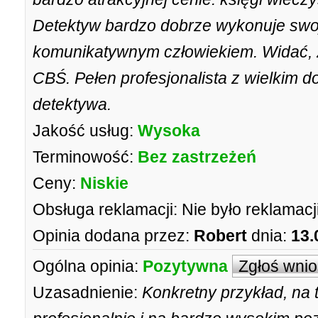
Detektyw bardzo dobrze wykonuje swoją
komunikatywnym człowiekiem. Widać, ż
CBŚ. Pełen profesjonalista z wielki
detektywa.
Jakość usług:
Wysoka
Terminowość:
Bez zastrzeżeń
Ceny:
Niskie
Obsługa reklamacji:
Nie było reklamacji
Opinia dodana przez:
Robert
dnia:
13.
Ogólna opinia:
Pozytywna
Zgłoś wni
Uzasadnienie:
Konkretny przykład, na t