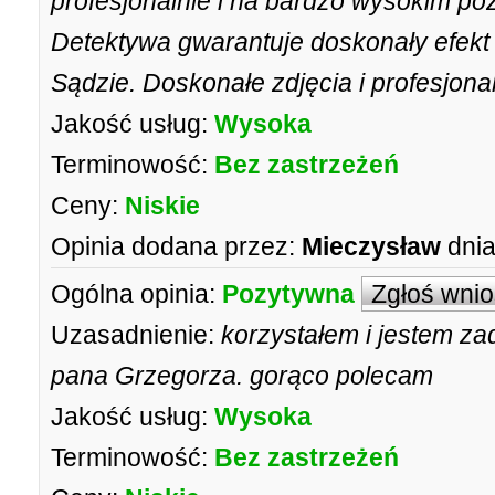
profesjonalnie i na bardzo wysokim p
Detektywa gwarantuje doskonały efekt 
Sądzie. Doskonałe zdjęcia i profesjonal
Jakość usług:
Wysoka
Terminowość:
Bez zastrzeżeń
Ceny:
Niskie
Opinia dodana przez:
Mieczysław
dnia
Ogólna opinia:
Pozytywna
Zgłoś wni
Uzasadnienie:
korzystałem i jestem za
pana Grzegorza. gorąco polecam
Jakość usług:
Wysoka
Terminowość:
Bez zastrzeżeń