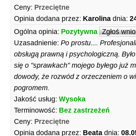
Ceny:
Przeciętne
Opinia dodana przez:
Karolina
dnia:
2
Ogólna opinia:
Pozytywna
Zgłoś wni
Uzasadnienie:
Po prostu.... Profesjona
obsługą prawną i psychologiczną. Było
się o "sprawkach" mojego byłego już m
dowody, że rozwód z orzeczeniem o win
pogromem.
Jakość usług:
Wysoka
Terminowość:
Bez zastrzeżeń
Ceny:
Przeciętne
Opinia dodana przez:
Beata
dnia:
08.0