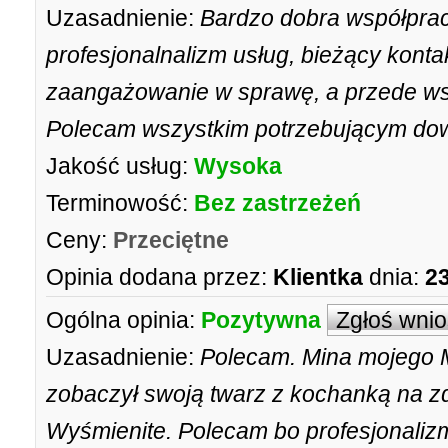
Uzasadnienie:
Bardzo dobra współpra
profesjonalnalizm usług, bieżący kontak
zaangażowanie w sprawę, a przede w
Polecam wszystkim potrzebującym dowo
Jakość usług:
Wysoka
Terminowość:
Bez zastrzeżeń
Ceny:
Przeciętne
Opinia dodana przez:
Klientka
dnia:
23
Ogólna opinia:
Pozytywna
Zgłoś wni
Uzasadnienie:
Polecam. Mina mojego 
zobaczył swoją twarz z kochanką na z
Wyśmienite. Polecam bo profesjonalizm