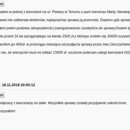
ek
yłem w jednej z kancelarii na ul. Piekary w Toruniu u pani mecenas Marty. Niestet
nawet nie odbierała telefonów, najwyraźniej sprawa ją przerosła. Dopiero gdy spraw
tem pełen podziwu skrupulatności,zaangażowania i podejścia do sprawy.Dodam ty
ytu przed 16 lat zaciągniętego na kwote 2500 zł,z którego zrobiło się 30000.oczyw
płacilem po 400zł. w przeciągu miesiąca od podjęcia sprawy przez mec.Gorczyński
sie, że wierzyciel musi mi oddać 15000 zł. szczerze polecam usługi kancelarii DG
:
16.11.2018 20:05:12
ek
ółpracę z kancelarią na stałe. Wszystkie sprawy zostały pozytywnie zakończone.
wszystkim!