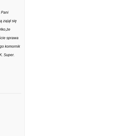
y Pani
ą zajął się
lko,że
iście sprawa
ego komornik
K. Super.