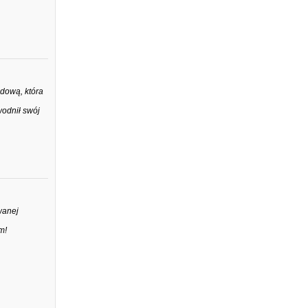
dową, która
odnił swój
wanej
m!