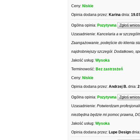
Ceny:
Niskie
Opinia dodana przez:
Karina
dnia:
19.0
Ogólna opinia:
Pozytywna
Zgłoś wnios
Uzasadnienie:
Kancelaria a w szczegól
Zaangażowanie, podejście do klienta s
najdrobniejszy szczegół. Dodatkowo, s
Jakość usług:
Wysoka
Terminowość:
Bez zastrzeżeń
Ceny:
Niskie
Opinia dodana przez:
Andrzej B.
dnia:
2
Ogólna opinia:
Pozytywna
Zgłoś wnios
Uzasadnienie:
Potwierdzam profesjonali
niezbędna będzie mi pomoc prawna, DG
Jakość usług:
Wysoka
Opinia dodana przez:
Lupe Design
dnia