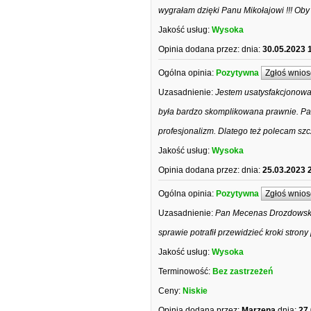
wygrałam dzięki Panu Mikołajowi !!! Oby
Jakość usług:
Wysoka
Opinia dodana przez:
dnia:
30.05.2023 
Ogólna opinia:
Pozytywna
Zgłoś wnios
Uzasadnienie:
Jestem usatysfakcjonowa
była bardzo skomplikowana prawnie. Pa
profesjonalizm. Dlatego też polecam sz
Jakość usług:
Wysoka
Opinia dodana przez:
dnia:
25.03.2023 
Ogólna opinia:
Pozytywna
Zgłoś wnios
Uzasadnienie:
Pan Mecenas Drozdowski 
sprawie potrafił przewidzieć kroki str
Jakość usług:
Wysoka
Terminowość:
Bez zastrzeżeń
Ceny:
Niskie
Opinia dodana przez:
Marzena
dnia:
27