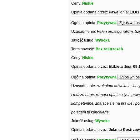
Ceny:
Niskie
Opinia dodana przez:
Pawel
dnia:
19.01
Ogólna opinia:
Pozytywna
Zgłoś wnios
Uzasadnienie:
Pełen profesjonalizm. S
Jakość usług:
Wysoka
Terminowość:
Bez zastrzeżeń
Ceny:
Niskie
Opinia dodana przez:
Elżbieta
dnia:
09.
Ogólna opinia:
Pozytywna
Zgłoś wnios
Uzasadnienie:
szukalam adwokata, ktory
i musze napisac moja opinie o tych pra
kompetentne, znajace sie na prawie i p
polecam ta kancelarie.
Jakość usług:
Wysoka
Opinia dodana przez:
Jolanta Kostrze