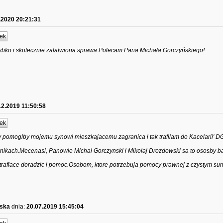
.2020 20:21:31
ek
zybko i skutecznie załatwiona sprawa.Polecam Pana Michała Gorczyńskiego!
12.2019 11:50:58
ek
 pomoglby mojemu synowi mieszkajacemu zagranica i tak trafilam do Kacelarii' 
wnikach.Mecenasi, Panowie Michal Gorczynski i Mikolaj Drozdowski sa to ososby b
otrafiace doradzic i pomoc.Osobom, ktore potrzebuja pomocy prawnej z czystym s
wska
dnia:
20.07.2019 15:45:04