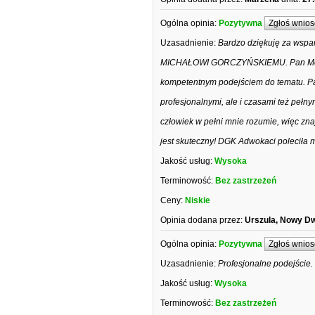
Ogólna opinia:
Pozytywna
Zgłoś wnios
Uzasadnienie:
Bardzo dziękuję za wsp
MICHAŁOWI GORCZYŃSKIEMU. Pan Mecenas
kompetentnym podejściem do tematu. Pa
profesjonalnymi, ale i czasami też pełn
człowiek w pełni mnie rozumie, więc zna
jest skuteczny! DGK Adwokaci poleciła
Jakość usług:
Wysoka
Terminowość:
Bez zastrzeżeń
Ceny:
Niskie
Opinia dodana przez:
Urszula, Nowy D
Ogólna opinia:
Pozytywna
Zgłoś wnios
Uzasadnienie:
Profesjonalne podejście
Jakość usług:
Wysoka
Terminowość:
Bez zastrzeżeń