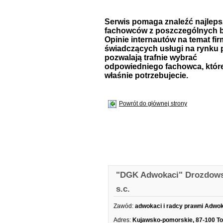
Serwis pomaga znaleźć najlep
fachowców z poszczególnych b
Opinie internautów na temat fir
świadczących usługi na rynku 
pozwalają trafnie wybrać
odpowiedniego fachowca, któr
właśnie potrzebujecie.
Powrót do głównej strony
"DGK Adwokaci" Drozdows
s.c.
Zawód:
adwokaci i radcy prawni Adwo
Adres:
Kujawsko-pomorskie, 87-100 T