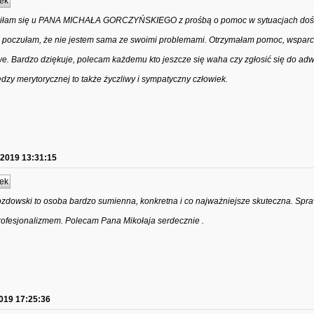
ek
iłam się u PANA MICHAŁA GORCZYŃSKIEGO z prośbą o pomoc w sytuacjach dość
, poczułam, że nie jestem sama ze swoimi problemami. Otrzymałam pomoc, wsparci
. Bardzo dziękuje, polecam każdemu kto jeszcze się waha czy zgłosić się do ad
y merytorycznej to także życzliwy i sympatyczny człowiek.
.2019 13:31:15
ek
zdowski to osoba bardzo sumienna, konkretna i co najważniejsze skuteczna. Sp
ofesjonalizmem. Polecam Pana Mikołaja serdecznie .
019 17:25:36