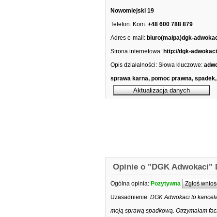
Nowomiejski 19
Telefon:
Kom.
+48 600 788 879
Adres e-mail:
biuro(małpa)dgk-adwokac
Strona internetowa:
http://dgk-adwokaci
Opis działalności:
Słowa kluczowe:
adwo
sprawa karna, pomoc prawna, spadek,
Opinie o "DGK Adwokaci" D
Ogólna opinia:
Pozytywna
Zgłoś wnios
Uzasadnienie:
DGK Adwokaci to kancela
moją sprawą spadkową. Otrzymałam fach