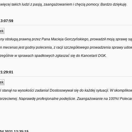
 więcej takich ludzi z pasją, zaangażowaniem i chęcią pomocy. Bardzo dziękuję.
13:07:59
ek
ny obsługą prawną przez Pana Macieja Gorczyńskiego, prowadził moją sprawę są
n mecenas jest godny polecenia, z racji szczegółowego prowadzenia sprawy udow
czególnie w sprawach spadkowych zgłaszać się do Kancelarii DGK.
21:29:01
ek
stanął na wysokości zadania! Dostosowywał się do każdej sytuacji. W skompliko
ony przeciwnej. Naprawdę profesjonalne podejście. Zaangażowanie na 100%! Poleca
.04.2021 12:35:15