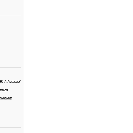
DGK Adwokaci'
ardzo
umieniem