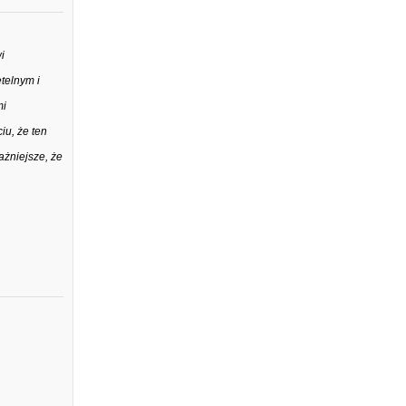
i
telnym i
mi
iu, że ten
ażniejsze, że