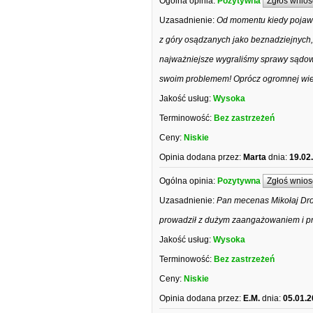
Ogólna opinia:
Pozytywna
Zgłoś wnios
Uzasadnienie:
Od momentu kiedy pojaw
z góry osądzanych jako beznadziejnych
najważniejsze wygraliśmy sprawy sądowe
swoim problemem! Oprócz ogromnej wiedz
Jakość usług:
Wysoka
Terminowość:
Bez zastrzeżeń
Ceny:
Niskie
Opinia dodana przez:
Marta
dnia:
19.02
Ogólna opinia:
Pozytywna
Zgłoś wnios
Uzasadnienie:
Pan mecenas Mikołaj Dro
prowadził z dużym zaangażowaniem i pr
Jakość usług:
Wysoka
Terminowość:
Bez zastrzeżeń
Ceny:
Niskie
Opinia dodana przez:
E.M.
dnia:
05.01.2