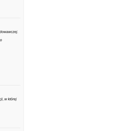
odowawczej.
 o
i, w której