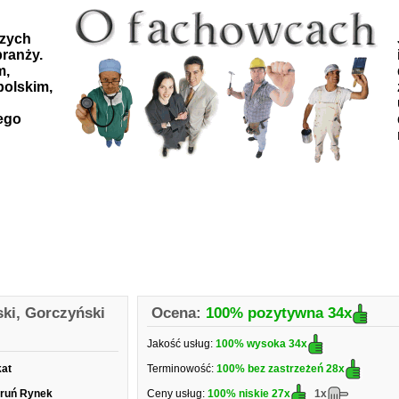
szych
ranży.
m,
polskim,
ego
ki, Gorczyński
Ocena:
100% pozytywna
34x
Jakość usług:
100% wysoka
34x
kat
Terminowość:
100% bez zastrzeżeń
28x
oruń Rynek
Ceny usług:
100% niskie
27x
1x