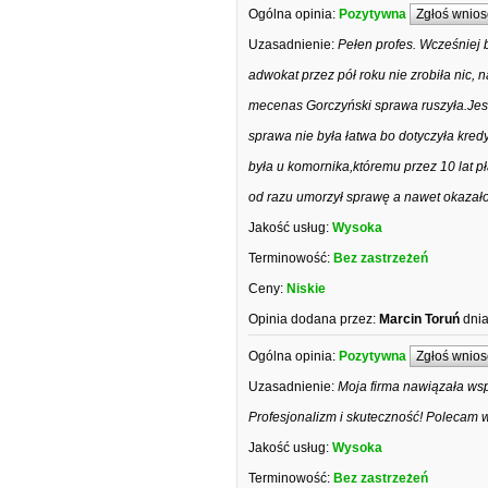
Ogólna opinia:
Pozytywna
Zgłoś wnios
Uzasadnienie:
Pełen profes. Wcześniej b
adwokat przez pół roku nie zrobiła nic, 
mecenas Gorczyński sprawa ruszyła.Jes
sprawa nie była łatwa bo dotyczyła kred
była u komornika,któremu przez 10 lat 
od razu umorzył sprawę a nawet okazało 
Jakość usług:
Wysoka
Terminowość:
Bez zastrzeżeń
Ceny:
Niskie
Opinia dodana przez:
Marcin Toruń
dnia
Ogólna opinia:
Pozytywna
Zgłoś wnios
Uzasadnienie:
Moja firma nawiązała wsp
Profesjonalizm i skuteczność! Polecam 
Jakość usług:
Wysoka
Terminowość:
Bez zastrzeżeń