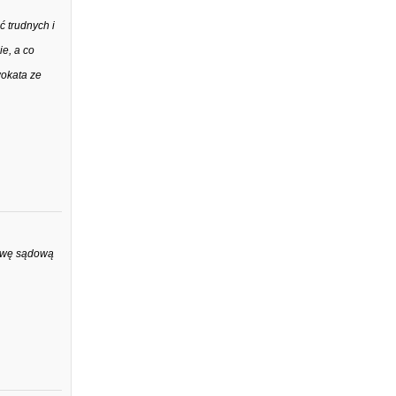
 trudnych i
e, a co
wokata ze
rawę sądową