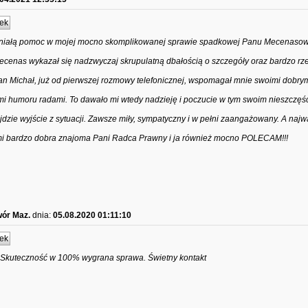
ek
aniałą pomoc w mojej mocno skomplikowanej sprawie spadkowej Panu Mecenasow
 wykazał się nadzwyczaj skrupulatną dbałością o szczegóły oraz bardzo rze
n Michał, już od pierwszej rozmowy telefonicznej, wspomagał mnie swoimi dobry
ymi humoru radami. To dawało mi wtedy nadzieję i poczucie w tym swoim nieszczęśc
jdzie wyjście z sytuacji. Zawsze miły, sympatyczny i w pełni zaangażowany. A najw
 mi bardzo dobra znajoma Pani Radca Prawny i ja również mocno POLECAM!!!
wór Maz.
dnia:
05.08.2020 01:11:10
ek
. Skuteczność w 100% wygrana sprawa. Świetny kontakt