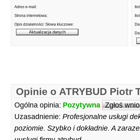
Adres e-mail:
Ilo
Strona internetowa:
Ilo
Opis działalności:
Słowa kluczowe:
Dat
Dat
Opinie o ATRYBUD Piotr 
Ogólna opinia:
Pozytywna
Zgłoś wni
Uzasadnienie:
Profesjonalne usługi d
poziomie. Szybko i dokładnie. A zaraz
uuslugi firmy atrybud