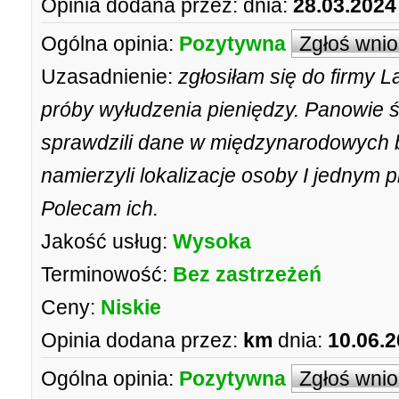
Opinia dodana przez:
dnia:
28.03.2024
Ogólna opinia:
Pozytywna
Zgłoś wni
Uzasadnienie:
zgłosiłam się do firmy 
próby wyłudzenia pieniędzy. Panowie 
sprawdzili dane w międzynarodowych
namierzyli lokalizacje osoby I jednym p
Polecam ich.
Jakość usług:
Wysoka
Terminowość:
Bez zastrzeżeń
Ceny:
Niskie
Opinia dodana przez:
km
dnia:
10.06.2
Ogólna opinia:
Pozytywna
Zgłoś wni