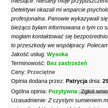
miesiące. Niestety moje przypuszczeni
Detektywi okazali mi wsparcie psychol
profesjonalna. Panowie wykazywali s
bieżąco byłam informowana o tym co się
mogłam kontaktować się bezpośrednio 
to przeszkody we współpracy. Polecam
Jakość usług:
Wysoka
Terminowość:
Bez zastrzeżeń
Ceny:
Przeciętne
Opinia dodana przez:
Patrycja
dnia:
29
Ogólna opinia:
Pozytywna
Zgłoś wni
Uzasadnienie:
Z czystym sumieniem mo