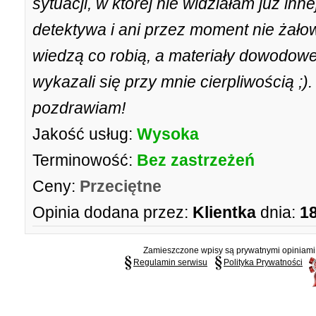
sytuacji, w której nie widziałam już inn
detektywa i ani przez moment nie żało
wiedzą co robią, a materiały dowodow
wykazali się przy mnie cierpliwością ;).
pozdrawiam!
Jakość usług:
Wysoka
Terminowość:
Bez zastrzeżeń
Ceny:
Przeciętne
Opinia dodana przez:
Klientka
dnia:
18
Zamieszczone wpisy są prywatnymi opiniami g
Regulamin serwisu
Polityka Prywatności