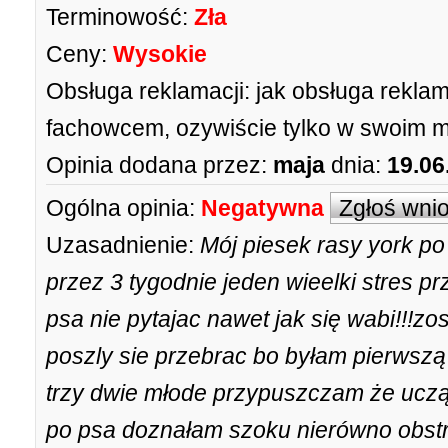
Terminowość:
Zła
Ceny:
Wysokie
Obsługa reklamacji:
jak obsługa reklam
fachowcem, ozywiście tylko w swoim 
Opinia dodana przez:
maja
dnia:
19.06
Ogólna opinia:
Negatywna
Zgłoś wni
Uzasadnienie:
Mój piesek rasy york po
przez 3 tygodnie jeden wieelki stres p
psa nie pytajac nawet jak się wabi!!!zo
poszly sie przebrac bo byłam pierwszą 
trzy dwie młode przypuszczam że uczą
po psa doznałam szoku nierówno obst