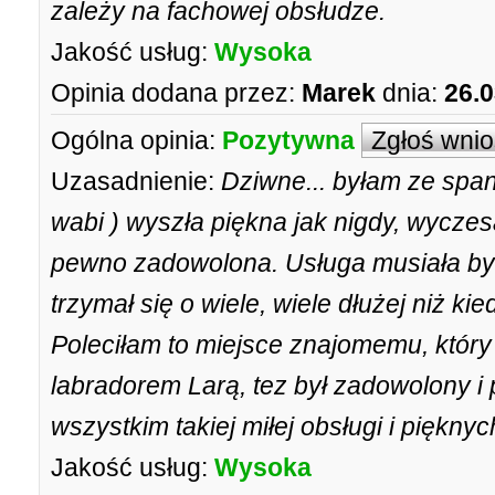
zależy na fachowej obsłudze.
Jakość usług:
Wysoka
Opinia dodana przez:
Marek
dnia:
26.0
Ogólna opinia:
Pozytywna
Zgłoś wni
Uzasadnienie:
Dziwne... byłam ze spani
wabi ) wyszła piękna jak nigdy, wycze
pewno zadowolona. Usługa musiała być
trzymał się o wiele, wiele dłużej niż 
Poleciłam to miejsce znajomemu, który
labradorem Larą, tez był zadowolony i 
wszystkim takiej miłej obsługi i pięknyc
Jakość usług:
Wysoka