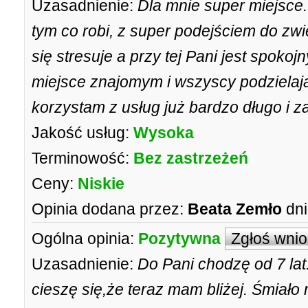
Uzasadnienie:
Dla mnie super miejsce.
tym co robi, z super podejściem do zw
się stresuje a przy tej Pani jest spokoj
miejsce znajomym i wszyscy podzielaj
korzystam z usług już bardzo długo i z
Jakość usług:
Wysoka
Terminowość:
Bez zastrzeżeń
Ceny:
Niskie
Opinia dodana przez:
Beata Zemło
dni
Ogólna opinia:
Pozytywna
Zgłoś wni
Uzasadnienie:
Do Pani chodzę od 7 lat.
cieszę się,że teraz mam bliżej. Śmiało