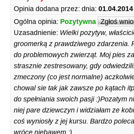
Opinia dodana przez:
dnia:
01.04.2014
Ogólna opinia:
Pozytywna
Zgłoś wni
Uzasadnienie:
Wielki pozytyw, właścic
groomerką z prawdziwego zdarzenia. 
do problemowych zwierząt. Moj pies za
strasznie zestresowany, gdy odwiedzili
zmeczony (co jest normalne) aczkolwie
chowal sie tak jak zawsze po kątach itp
do spełniania swoich pasji :)Pozatym ni
niej pare dziewczyn i widziałam ze kob
coś wyniosły z jej kursu. Bardzo polec
wrócę niebawem ;)