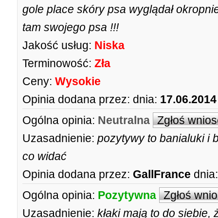
gole place skóry psa wyglądał okropni
tam swojego psa !!!
Jakość usług:
Niska
Terminowość:
Zła
Ceny:
Wysokie
Opinia dodana przez:
dnia:
17.06.2014
Ogólna opinia:
Neutralna
Zgłoś wnios
Uzasadnienie:
pozytywy to banialuki i 
co widać
Opinia dodana przez:
GallFrance
dnia:
Ogólna opinia:
Pozytywna
Zgłoś wni
Uzasadnienie:
kłaki mają to do siebie, 