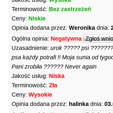
Terminowość:
Bez zastrzeżeń
Ceny:
Niskie
Opinia dodana przez:
Weronika
dnia:
Ogólna opinia:
Negatywna
Zgłoś wni
Uzasadnienie:
urok ????? psi ????????
psa każdy potrafi !! Moja sunia od tygo
Pani zrobiła ?????? Never again
Jakość usług:
Niska
Terminowość:
Zła
Ceny:
Wysokie
Opinia dodana przez:
halinka
dnia:
03