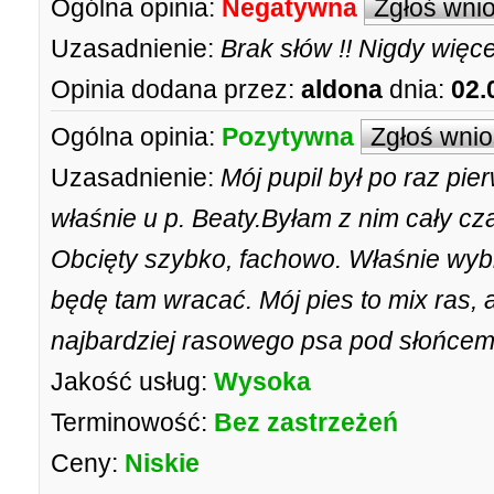
Ogólna opinia:
Negatywna
Zgłoś wni
Uzasadnienie:
Brak słów !! Nigdy więcej
Opinia dodana przez:
aldona
dnia:
02.
Ogólna opinia:
Pozytywna
Zgłoś wni
Uzasadnienie:
Mój pupil był po raz pi
właśnie u p. Beaty.Byłam z nim cały cza
Obcięty szybko, fachowo. Właśnie wybie
będę tam wracać. Mój pies to mix ras, a
najbardziej rasowego psa pod słońcem.
Jakość usług:
Wysoka
Terminowość:
Bez zastrzeżeń
Ceny:
Niskie