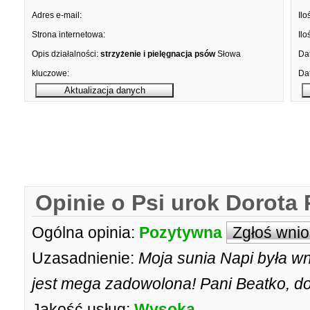
Adres e-mail:
Ilo
Strona internetowa:
Ilo
Opis działalności:
strzyżenie i pielęgnacja psów
Słowa
Dat
kluczowe:
Dat
Opinie o Psi urok Dorota 
Ogólna opinia:
Pozytywna
Zgłoś wni
Uzasadnienie:
Moja sunia Napi była wni
jest mega zadowolona! Pani Beatko, do
Jakość usług:
Wysoka