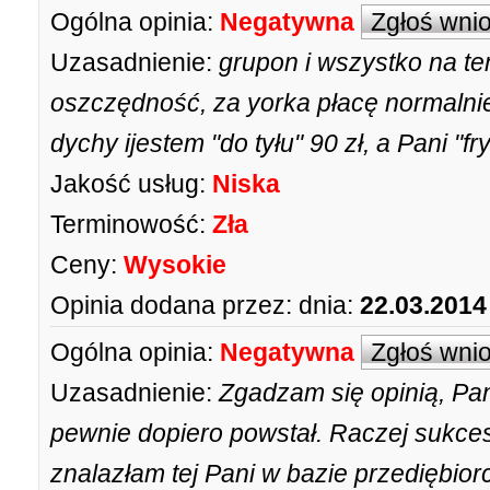
Ogólna opinia:
Negatywna
Zgłoś wni
Uzasadnienie:
grupon i wszystko na t
oszczędność, za yorka płacę normalnie
dychy ijestem "do tyłu" 90 zł, a Pani "
Jakość usług:
Niska
Terminowość:
Zła
Ceny:
Wysokie
Opinia dodana przez:
dnia:
22.03.2014
Ogólna opinia:
Negatywna
Zgłoś wni
Uzasadnienie:
Zgadzam się opinią, Pan
pewnie dopiero powstał. Raczej sukce
znalazłam tej Pani w bazie przediębior