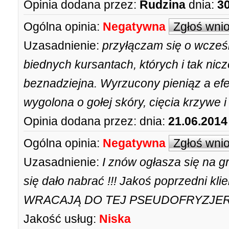
Opinia dodana przez:
Rudzina
dnia:
30
Ogólna opinia:
Negatywna
Zgłoś wni
Uzasadnienie:
przyłączam się o wcześn
biednych kursantach, których i tak nic
beznadziejna. Wyrzucony pieniąz a efe
wygolona o gołej skóry, cięcia krzywe 
Opinia dodana przez:
dnia:
21.06.2014
Ogólna opinia:
Negatywna
Zgłoś wni
Uzasadnienie:
I znów ogłasza się na g
się dało nabrać !!! Jakoś poprzedni kli
WRACAJĄ DO TEJ PSEUDOFRYZJERKI !
Jakość usług:
Niska