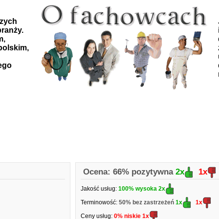
szych
ranży.
m,
polskim,
ego
Ocena:
66% pozytywna
2x
1x
Jakość usług:
100% wysoka
2x
Terminowość:
50% bez zastrzeżeń
1x
1x
Ceny usług:
0% niskie
1x