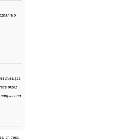
oznania o
res miesiąca
racę przez
ć nadpłaconą
a ich treść.