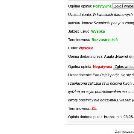
Ogólna opinia:
Pozytywna
Zgłoś wnios
Uzasadnienie:
W kwestiach darmowych 
imieniu Janusz Szuminski.pan jest znan
Jakość usług:
Wysoka
Terminowość:
Bez zastrzeżeń
Ceny:
Wysokie
Opinia dodana przez:
Agata .Nawrot
dn
Ogólna opinia:
Negatywna
Zgłoś wnio
Uzasadnienie:
Pan Pająk podją się się 
i zapłacona zaliczka czyli połowa kwoty
tydzień po czym podziękowałam mu za us
kwotę obietnicy nie dotrzymał.Uważam jak
Terminowość:
Zła
Opinia dodana przez:
htepo
dnia:
08.05
Zamieszczon