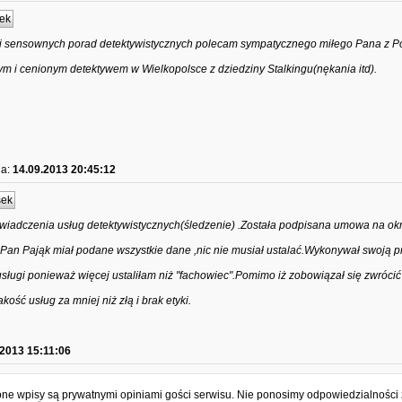
ek
i sensownych porad detektywistycznych polecam sympatycznego miłego Pana z P
ym i cenionym detektywem w Wielkopolsce z dziedziny Stalkingu(nękania itd).
ia:
14.09.2013 20:45:12
sek
świadczenia usług detektywistycznych(śledzenie) .Została podpisana umowa na ok
 .Pan Pająk miał podane wszystkie dane ,nic nie musiał ustalać.Wykonywał swoją p
ługi ponieważ więcej ustaliłam niż "fachowiec".Pomimo iż zobowiązał się zwróci
ość usług za mniej niż złą i brak etyki.
.2013 15:11:06
e wpisy są prywatnymi opiniami gości serwisu. Nie ponosimy odpowiedzialności z