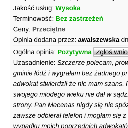
Jakość usług:
Wysoka
Terminowość:
Bez zastrzeżeń
Ceny:
Przeciętne
Opinia dodana przez:
awalszewska
dn
Ogólna opinia:
Pozytywna
Zgłoś wni
Uzasadnienie:
Szczerze polecam, prow
gminie łódź i wygrałam bez żadnego p
adwokat stwierdził że nie mam szans
swojego młodego wieku nie dał w sądz
strony. Pan Mecenas nigdy się nie spóźn
zawsze odbierał telefon i mogłam się 
wypadku moich poprzednich adwokatów