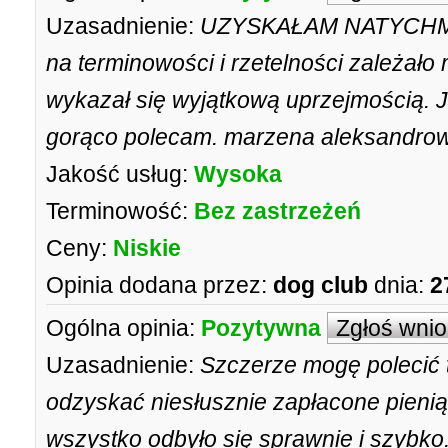
Uzasadnienie:
UZYSKAŁAM NATYCHMI
na terminowości i rzetelności zależało
wykazał się wyjątkową uprzejmością. 
gorąco polecam. marzena aleksandrow
Jakość usług:
Wysoka
Terminowość:
Bez zastrzeżeń
Ceny:
Niskie
Opinia dodana przez:
dog club
dnia:
2
Ogólna opinia:
Pozytywna
Zgłoś wni
Uzasadnienie:
Szczerze mogę polecić 
odzyskać niesłusznie zapłacone pienią
wszystko odbyło się sprawnie i szybko