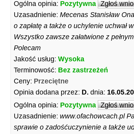
Ogólna opinia:
Pozytywna
Zgłoś wni
Uzasadnienie:
Mecenas Stanisław Ona
o zapłatę a także o uchylenie uchwał 
Wszystko zawsze załatwione z pełnym
Polecam
Jakość usług:
Wysoka
Terminowość:
Bez zastrzeżeń
Ceny:
Przeciętne
Opinia dodana przez:
D.
dnia:
16.05.2
Ogólna opinia:
Pozytywna
Zgłoś wni
Uzasadnienie:
www.ofachowcach.pl Pa
sprawie o zadośćuczynienie a także udz