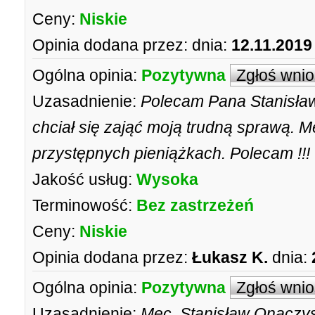
Ceny:
Niskie
Opinia dodana przez:
dnia:
12.11.2019
Ogólna opinia:
Pozytywna
Zgłoś wni
Uzasadnienie:
Polecam Pana Stanisław
chciał się zająć moją trudną sprawą. M
przystępnych pieniążkach. Polecam !!!
Jakość usług:
Wysoka
Terminowość:
Bez zastrzeżeń
Ceny:
Niskie
Opinia dodana przez:
Łukasz K.
dnia:
Ogólna opinia:
Pozytywna
Zgłoś wni
Uzasadnienie:
Mec. Stanisław Onaczy