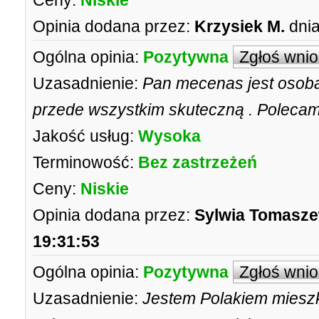
Ceny:
Niskie
Opinia dodana przez:
Krzysiek M.
dnia
Ogólna opinia:
Pozytywna
Zgłoś wni
Uzasadnienie:
Pan mecenas jest osobą
przede wszystkim skuteczną . Poleca
Jakość usług:
Wysoka
Terminowość:
Bez zastrzeżeń
Ceny:
Niskie
Opinia dodana przez:
Sylwia Tomasz
19:31:53
Ogólna opinia:
Pozytywna
Zgłoś wni
Uzasadnienie:
Jestem Polakiem mieszka