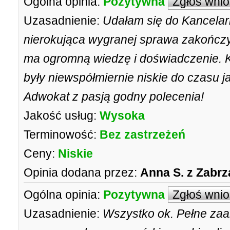
Ogólna opinia:
Pozytywna
Zgłoś wni
Uzasadnienie:
Udałam się do Kancelari
nierokująca wygranej sprawa zakończ
ma ogromną wiedzę i doświadczenie. K
były niewspółmiernie niskie do czasu j
Adwokat z pasją godny polecenia!
Jakość usług:
Wysoka
Terminowość:
Bez zastrzeżeń
Ceny:
Niskie
Opinia dodana przez:
Anna S. z Zabrz
Ogólna opinia:
Pozytywna
Zgłoś wni
Uzasadnienie:
Wszystko ok. Pełne za