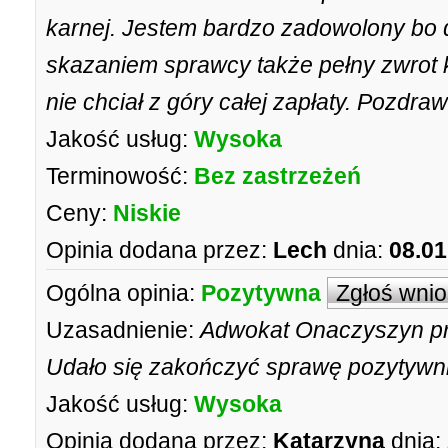
karnej. Jestem bardzo zadowolony bo 
skazaniem sprawcy także pełny zwrot 
nie chciał z góry całej zapłaty. Pozdra
Jakość usług:
Wysoka
Terminowość:
Bez zastrzeżeń
Ceny:
Niskie
Opinia dodana przez:
Lech
dnia:
08.01
Ogólna opinia:
Pozytywna
Zgłoś wni
Uzasadnienie:
Adwokat Onaczyszyn pr
Udało się zakończyć sprawę pozytywni
Jakość usług:
Wysoka
Opinia dodana przez:
Katarzyna
dnia: