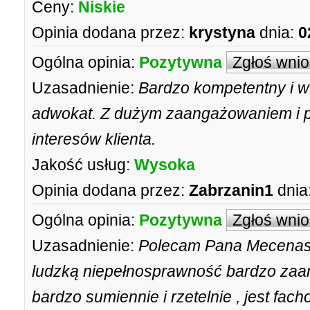
Ceny:
Niskie
Opinia dodana przez:
krystyna
dnia:
0
Ogólna opinia:
Pozytywna
Zgłoś wni
Uzasadnienie:
Bardzo kompetentny i w
adwokat. Z dużym zaangażowaniem i 
interesów klienta.
Jakość usług:
Wysoka
Opinia dodana przez:
Zabrzanin1
dnia
Ogólna opinia:
Pozytywna
Zgłoś wni
Uzasadnienie:
Polecam Pana Mecenasa
ludzką niepełnosprawność bardzo zaa
bardzo sumiennie i rzetelnie , jest fa