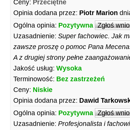
Ceny:
Przeciętne
Opinia dodana przez:
Piotr Marion
dni
Ogólna opinia:
Pozytywna
Zgłoś wni
Uzasadnienie:
Super fachowiec. Jak m
zawsze proszę o pomoc Pana Mecenasa.
A z drugiej strony pełne zaangażowanie
Jakość usług:
Wysoka
Terminowość:
Bez zastrzeżeń
Ceny:
Niskie
Opinia dodana przez:
Dawid Tarkowsk
Ogólna opinia:
Pozytywna
Zgłoś wni
Uzasadnienie:
Profesjonalista i facho