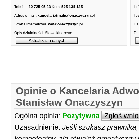
Telefon:
32 725 05 83
Kom.
505 135 135
Ilo
Adres e-mail:
kancelaria(małpa)onaczyszyn.pl
Ilo
Strona internetowa:
www.onaczyszyn.pl
Dat
Opis działalności:
Słowa kluczowe:
Dat
Opinie o Kancelaria Adw
Stanisław Onaczyszyn
Ogólna opinia:
Pozytywna
Zgłoś wni
Uzasadnienie:
Jeśli szukasz prawnika, 
kompetentny, ale również empatyczny i