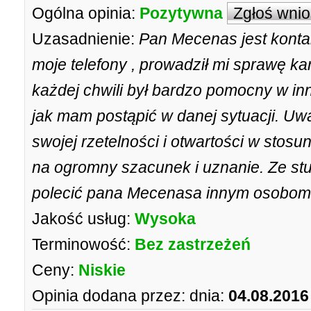
Ogólna opinia:
Pozytywna
Zgłoś wni
Uzasadnienie:
Pan Mecenas jest kontak
moje telefony , prowadził mi sprawę k
każdej chwili był bardzo pomocny w i
jak mam postąpić w danej sytuacji. U
swojej rzetelności i otwartości w stosu
na ogromny szacunek i uznanie. Ze s
polecić pana Mecenasa innym osobom.
Jakość usług:
Wysoka
Terminowość:
Bez zastrzeżeń
Ceny:
Niskie
Opinia dodana przez:
dnia:
04.08.2016