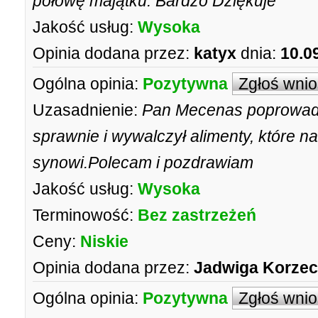
połowę majątku. Bardzo Dziękuje
Jakość usług:
Wysoka
Opinia dodana przez:
katyx
dnia:
10.0
Ogólna opinia:
Pozytywna
Zgłoś wni
Uzasadnienie:
Pan Mecenas poprowadz
sprawnie i wywalczył alimenty, które n
synowi.Polecam i pozdrawiam
Jakość usług:
Wysoka
Terminowość:
Bez zastrzeżeń
Ceny:
Niskie
Opinia dodana przez:
Jadwiga Korzec
Ogólna opinia:
Pozytywna
Zgłoś wni