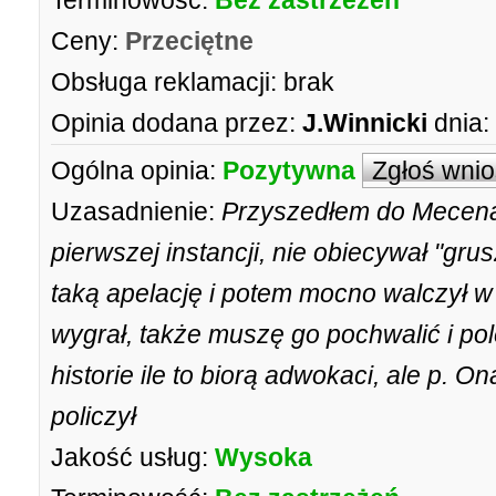
Terminowość:
Bez zastrzeżeń
Ceny:
Przeciętne
Obsługa reklamacji:
brak
Opinia dodana przez:
J.Winnicki
dnia:
Ogólna opinia:
Pozytywna
Zgłoś wni
Uzasadnienie:
Przyszedłem do Mecena
pierwszej instancji, nie obiecywał "grus
taką apelację i potem mocno walczył 
wygrał, także muszę go pochwalić i pol
historie ile to biorą adwokaci, ale p. 
policzył
Jakość usług:
Wysoka