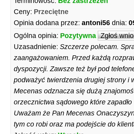
Terminowość:
Bez zastrzeżeń
Ceny:
Przeciętne
Opinia dodana przez:
antoni56
dnia:
0
Ogólna opinia:
Pozytywna
Zgłoś wni
Uzasadnienie:
Szczerze polecam. Sp
zaangażowaniem. Przed każdą rozpra
dyspozycji. Zawsze też był pod telefon
podważyć twierdzenia drugiej strony i 
Mecenas odznacza się dużą znajomośc
orzecznictwa sądowego które zapadło
Uważam że Pan Mecenas Onaczyszyn j
tym co robi oraz ma podejście do klien