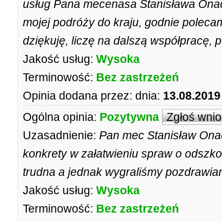
usług Pana mecenasa Stanisława Onac
mojej podróży do kraju, godnie poleca
dziękuję, liczę na dalszą współpracę,
Jakość usług:
Wysoka
Terminowość:
Bez zastrzeżeń
Opinia dodana przez:
dnia:
13.08.2019
Ogólna opinia:
Pozytywna
Zgłoś wni
Uzasadnienie:
Pan mec Stanisław Onac
konkrety w załatwieniu spraw o odszk
trudna a jednak wygraliśmy pozdrawia
Jakość usług:
Wysoka
Terminowość:
Bez zastrzeżeń