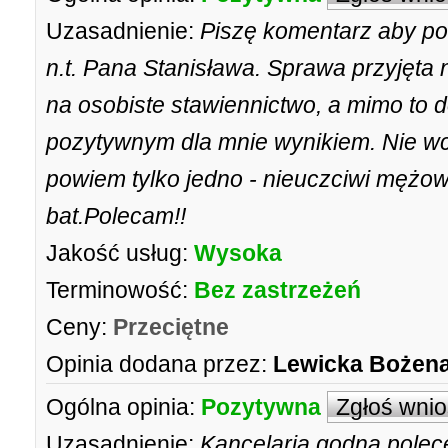
Uzasadnienie:
Piszę komentarz aby pod
n.t. Pana Stanisława. Sprawa przyjęta n
na osobiste stawiennictwo, a mimo to 
pozytywnym dla mnie wynikiem. Nie w
powiem tylko jedno - nieuczciwi mężo
bat.Polecam!!
Jakość usług:
Wysoka
Terminowość:
Bez zastrzeżeń
Ceny:
Przeciętne
Opinia dodana przez:
Lewicka Bożen
Ogólna opinia:
Pozytywna
Zgłoś wni
Uzasadnienie:
Kancelaria godna polec