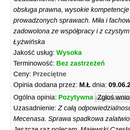
obsługa prawna, wysokie kompetencje
prowadzonych sprawach. Miła i facho
zadowolona ze współpracy i z czysty
Łyżwińska
Jakość usług:
Wysoka
Terminowość:
Bez zastrzeżeń
Ceny:
Przeciętne
Opinia dodana przez:
M.Ł
dnia:
09.06.
Ogólna opinia:
Pozytywna
Zgłoś wni
Uzasadnienie:
Z całą odpowiedzialnos
Mecenasa. Sprawa spadkowa zalatwion
Jeszcze raz polecam. Majewski Czesł