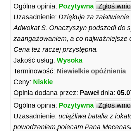
Ogólna opinia:
Pozytywna
Zgłoś wni
Uzasadnienie:
Dziękuje za załatwieni
Adwokat S. Onaczyszyn podszedł do sp
zaangażowaniem, a co najważniejsze o
Cena też raczej przystępna.
Jakość usług:
Wysoka
Terminowość:
Niewielkie opóźnienia
Ceny:
Niskie
Opinia dodana przez:
Paweł
dnia:
05.0
Ogólna opinia:
Pozytywna
Zgłoś wni
Uzasadnienie:
uciążliwa batalia z lok
powodzeniem,polecam Pana Mecenas