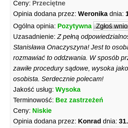
Ceny:
Przeciętne
Opinia dodana przez:
Weronika
dnia:
Ogólna opinia:
Pozytywna
Zgłoś wni
Uzasadnienie:
Z pełną odpowiedzialno
Stanisława Onaczyszyna! Jest to osoba
rozmawiać to oddzwania. W sposób prz
zawiłe procedury sądowe, wysoka jakoś
osobista. Serdecznie polecam!
Jakość usług:
Wysoka
Terminowość:
Bez zastrzeżeń
Ceny:
Niskie
Opinia dodana przez:
Konrad
dnia:
31