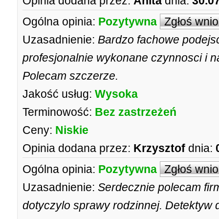
Opinia dodana przez:
Anita
dnia:
30.0
Ogólna opinia:
Pozytywna
Zgłoś wni
Uzasadnienie:
Bardzo fachowe podejsc
profesjonalnie wykonane czynnosci i na
Polecam szczerze.
Jakość usług:
Wysoka
Terminowość:
Bez zastrzeżeń
Ceny:
Niskie
Opinia dodana przez:
Krzysztof
dnia:
Ogólna opinia:
Pozytywna
Zgłoś wni
Uzasadnienie:
Serdecznie polecam fir
dotyczylo sprawy rodzinnej. Detektyw 