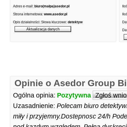
Adres e-mail:
biuro(małpa)asedor.pl
Ilo
Strona internetowa:
www.asedor.pl
Ilo
Opis działalności:
Słowa kluczowe:
detektyw
Dat
Dat
Opinie o Asedor Group Bi
Ogólna opinia:
Pozytywna
Zgłoś wni
Uzasadnienie:
Polecam biuro detektyw
miły i przyjemny.Dostepnosc 24/h Pode
pod kazdym wzgledem. Pełna dyskrecj