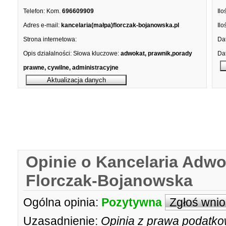
Telefon:
Kom.
696609909
Ilo
Adres e-mail:
kancelaria(małpa)florczak-bojanowska.pl
Ilo
Strona internetowa:
Dat
Opis działalności:
Słowa kluczowe:
adwokat, prawnik,porady
Dat
prawne, cywilne, administracyjne
Opinie o Kancelaria Adw
Florczak-Bojanowska
Ogólna opinia:
Pozytywna
Zgłoś wni
Uzasadnienie:
Opinia z prawa podatko