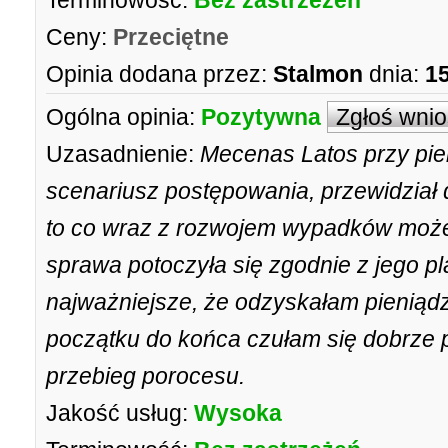
Terminowość:
Bez zastrzeżeń
Ceny:
Przeciętne
Opinia dodana przez:
Stalmon
dnia:
15
Ogólna opinia:
Pozytywna
Zgłoś wni
Uzasadnienie:
Mecenas Latos przy pie
scenariusz postępowania, przewidział d
to co wraz z rozwojem wypadków możem
sprawa potoczyła się zgodnie z jego p
najważniejsze, że odzyskałam pieniądze
początku do końca czułam się dobrze 
przebieg porocesu.
Jakość usług:
Wysoka