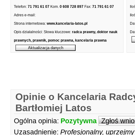
Telefon:
71 791 61 07
Kom.
0 608 728 897
Fax:
71 791 61 07
Ilo
Adres e-mail:
Ilo
Strona internetowa:
www.kancelaria-latos.pl
Dat
Opis działalności:
Słowa kluczowe:
radca prawny, doktor nauk
Dat
prawnych, prawnik, pomoc prawna, kancelaria prawna
Opinie o Kancelaria Rad
Bartłomiej Latos
Ogólna opinia:
Pozytywna
Zgłoś wni
Uzasadnienie:
Profesjonalny, uprzejmy