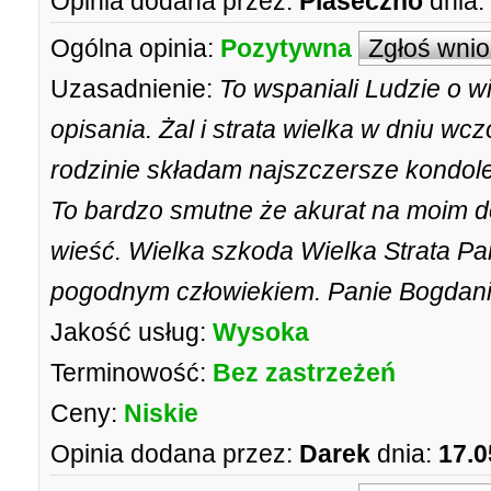
Opinia dodana przez:
Piaseczno
dnia:
Ogólna opinia:
Pozytywna
Zgłoś wni
Uzasadnienie:
To wspaniali Ludzie o wi
opisania. Żal i strata wielka w dniu wc
rodzinie składam najszczersze kondole
To bardzo smutne że akurat na moim d
wieść. Wielka szkoda Wielka Strata Pa
pogodnym człowiekiem. Panie Bogdani
Jakość usług:
Wysoka
Terminowość:
Bez zastrzeżeń
Ceny:
Niskie
Opinia dodana przez:
Darek
dnia:
17.0