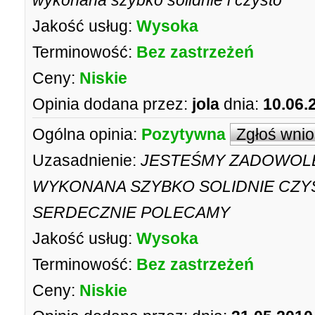
wykonana szybko solidnie i czysto
Jakość usług:
Wysoka
Terminowość:
Bez zastrzeżeń
Ceny:
Niskie
Opinia dodana przez:
jola
dnia:
10.06.
Ogólna opinia:
Pozytywna
Zgłoś wni
Uzasadnienie:
JESTEŚMY ZADOWOLEN
WYKONANA SZYBKO SOLIDNIE CZYS
SERDECZNIE POLECAMY
Jakość usług:
Wysoka
Terminowość:
Bez zastrzeżeń
Ceny:
Niskie