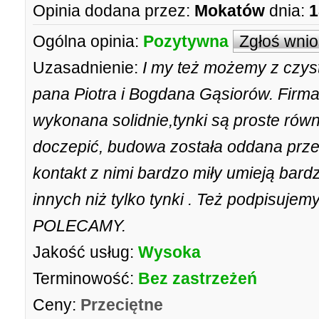
Opinia dodana przez:
Mokatów
dnia:
1
Ogólna opinia:
Pozytywna
Zgłoś wni
Uzasadnienie:
I my też możemy z czys
pana Piotra i Bogdana Gąsiorów. Firm
wykonana solidnie,tynki są proste rów
doczepić, budowa została oddana prze
kontakt z nimi bardzo miły umieją bar
innych niż tylko tynki . Też podpisujemy 
POLECAMY.
Jakość usług:
Wysoka
Terminowość:
Bez zastrzeżeń
Ceny:
Przeciętne