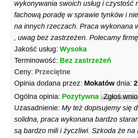
wykonywania swoich usług i czystość 
fachową poradę w sprawie tynków i nie 
na innych rzeczach. Praca wykonana w 
, uwag bez zastrzeżen. Polecamy firmę
Jakość usług:
Wysoka
Terminowość:
Bez zastrzeżeń
Ceny:
Przeciętne
Opinia dodana przez:
Mokatów
dnia:
2
Ogólna opinia:
Pozytywna
Zgłoś wni
Uzasadnienie:
My też dopisujemy się do
solidna, praca wykonana bardzo starann
są bardzo mili i życzliwi. Szkoda że n