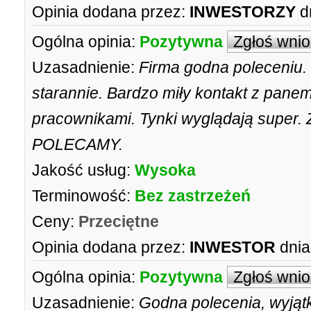
Opinia dodana przez:
INWESTORZY
d
Ogólna opinia:
Pozytywna
Zgłoś wni
Uzasadnienie:
Firma godna poleceniu.
starannie. Bardzo miły kontakt z panem
pracownikami. Tynki wyglądają super.
POLECAMY.
Jakość usług:
Wysoka
Terminowość:
Bez zastrzeżeń
Ceny:
Przeciętne
Opinia dodana przez:
INWESTOR
dnia
Ogólna opinia:
Pozytywna
Zgłoś wni
Uzasadnienie:
Godna polecenia, wyjątk