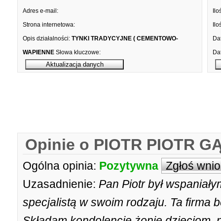
Adres e-mail:
Ilo
Strona internetowa:
Ilo
Opis działalności:
TYNKI TRADYCYJNE ( CEMENTOWO-
Dat
WAPIENNE
Słowa kluczowe:
Dat
Opinie o PIOTR PIOTR G
Ogólna opinia:
Pozytywna
Zgłoś wni
Uzasadnienie:
Pan Piotr był wspaniały
specjalistą w swoim rodzaju. Ta firma b
Składam kondolencje żonie dzieciom, na