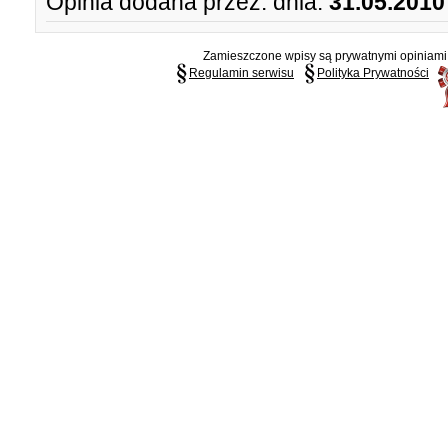
Opinia dodana przez:
dnia:
31.05.2010
Zamieszczone wpisy są prywatnymi opiniami g
Regulamin serwisu
Polityka Prywatności