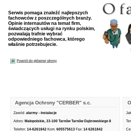
Serwis pomaga znaleźć najlepszych
fachowców z poszczególnych branży.
Opinie internautów na temat firm,
świadczących usługi na rynku polskim,
pozwalają trafnie wybrać
odpowiedniego fachowca, którego
właśnie potrzebujecie.
Powrót do głównej strony
Agencja Ochrony "CERBER" s.c.
O
Zawód:
alarmy - instalacje
Ja
Adres:
Małopolskie, 33-100 Tarnów Tarnów Dąbrowskiego 8
Te
Telefon:
14-6261842
Kom.
605575613
Fax:
14 6261842
Ce