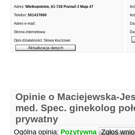
Adres:
Wielkopolskie, 61-728 Poznań 3 Maja 47
Ilo
Telefon:
501437600
Ilo
Adres e-mail:
Dat
Strona internetowa:
Dat
Opis działalności:
Słowa kluczowe:
Opinie o Maciejewska-Jes
med. Spec. ginekolog poł
prywatny
Ogólna opinia:
Pozytywna
Zgłoś wni