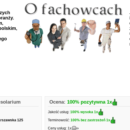
szych
ranży.
m,
polskim,
ego
 solarium
Ocena:
100% pozytywna
1x
Jakość usług:
100% wysoka
1x
arszawska 125
Terminowość:
100% bez zastrzeżeń
1x
Ceny usług:
1x