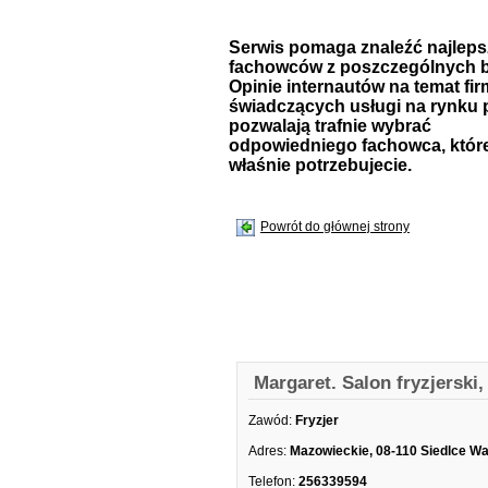
Serwis pomaga znaleźć najlep
fachowców z poszczególnych b
Opinie internautów na temat fir
świadczących usługi na rynku 
pozwalają trafnie wybrać
odpowiedniego fachowca, któr
właśnie potrzebujecie.
Powrót do głównej strony
Margaret. Salon fryzjerski,
Zawód:
Fryzjer
Adres:
Mazowieckie, 08-110 Siedlce W
Telefon:
256339594