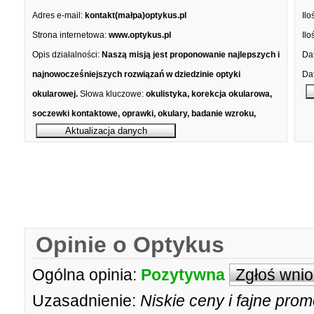
Adres e-mail:
kontakt(małpa)optykus.pl
Ilo
Strona internetowa:
www.optykus.pl
Ilo
Opis działalności:
Naszą misją jest proponowanie najlepszych i
Dat
najnowocześniejszych rozwiązań w dziedzinie optyki
Dat
okularowej.
Słowa kluczowe:
okulistyka, korekcja okularowa,
soczewki kontaktowe, oprawki, okulary, badanie wzroku,
Opinie o Optykus
Ogólna opinia:
Pozytywna
Zgłoś wni
Uzasadnienie:
Niskie ceny i fajne pro