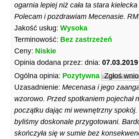
ogarnia lepiej niż cała ta stara kielec
Polecam i pozdrawiam Mecenasie. RM
Jakość usług:
Wysoka
Terminowość:
Bez zastrzeżeń
Ceny:
Niskie
Opinia dodana przez:
dnia:
07.03.2019
Ogólna opinia:
Pozytywna
Zgłoś wni
Uzasadnienie:
Mecenasa i jego zaanga
wzorowo. Przed spotkaniem pojechał 
początku dając mi wewnętrzny spokój. 
byliśmy doskonale przygotowani. Bard
skończyła się w sumie bez konsekwencj