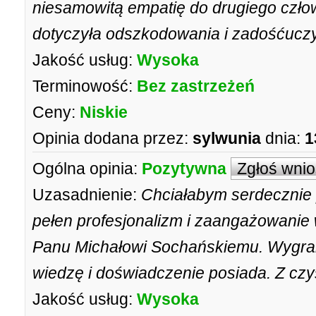
niesamowitą empatię do drugiego człow
dotyczyła odszkodowania i zadośćuczy
Jakość usług:
Wysoka
Terminowość:
Bez zastrzeżeń
Ceny:
Niskie
Opinia dodana przez:
sylwunia
dnia:
1
Ogólna opinia:
Pozytywna
Zgłoś wni
Uzasadnienie:
Chciałabym serdecznie 
pełen profesjonalizm i zaangażowani
Panu Michałowi Sochańskiemu. Wygrana
wiedzę i doświadczenie posiada. Z cz
Jakość usług:
Wysoka