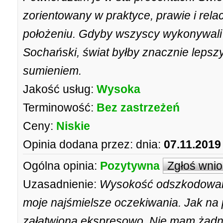
zorientowany w praktyce, prawie i rel
położeniu. Gdyby wszyscy wykonywali 
Sochański, świat byłby znacznie lepsz
sumieniem.
Jakość usług:
Wysoka
Terminowość:
Bez zastrzeżeń
Ceny:
Niskie
Opinia dodana przez:
dnia:
07.11.2019
Ogólna opinia:
Pozytywna
Zgłoś wni
Uzasadnienie:
Wysokość odszkodowani
moje najśmielsze oczekiwania. Jak na 
załatwiona ekspresowo. Nie mam żadn