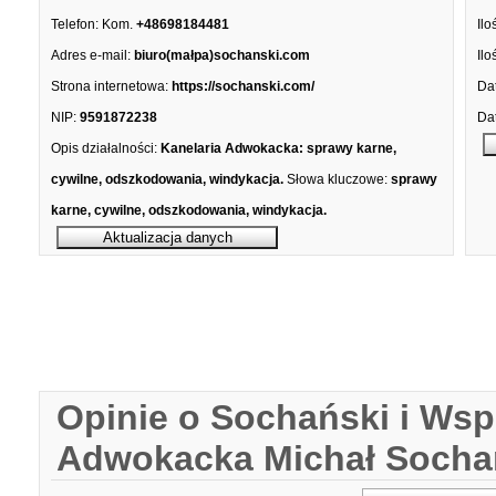
Telefon:
Kom.
+48698184481
Ilo
Adres e-mail:
biuro(małpa)sochanski.com
Ilo
Strona internetowa:
https://sochanski.com/
Dat
NIP:
9591872238
Dat
Opis działalności:
Kanelaria Adwokacka: sprawy karne,
cywilne, odszkodowania, windykacja.
Słowa kluczowe:
sprawy
karne, cywilne, odszkodowania, windykacja.
Opinie o Sochański i Wsp
Adwokacka Michał Socha