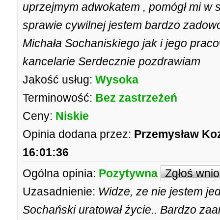
uprzejmym adwokatem , pomógł mi w spr
sprawie cywilnej jestem bardzo zadowo
Michała Sochaniskiego jak i jego pra
kancelarie Serdecznie pozdrawiam
Jakość usług:
Wysoka
Terminowość:
Bez zastrzeżeń
Ceny:
Niskie
Opinia dodana przez:
Przemysław Ko
16:01:36
Ogólna opinia:
Pozytywna
Zgłoś wni
Uzasadnienie:
Widze, ze nie jestem j
Sochański uratował życie.. Bardzo za