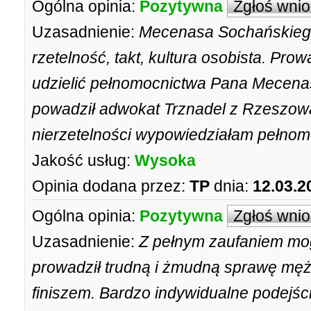
Ogólna opinia:
Pozytywna
Zgłoś wni
Uzasadnienie:
Mecenasa Sochańskiego
rzetelność, takt, kultura osobista. Pro
udzielić pełnomocnictwa Pana Mecen
powadził adwokat Trznadel z Rzeszow
nierzetelności wypowiedziałam pełno
Jakość usług:
Wysoka
Opinia dodana przez:
TP
dnia:
12.03.2
Ogólna opinia:
Pozytywna
Zgłoś wni
Uzasadnienie:
Z pełnym zaufaniem mog
prowadził trudną i żmudną sprawę męż
finiszem. Bardzo indywidualne podejśc