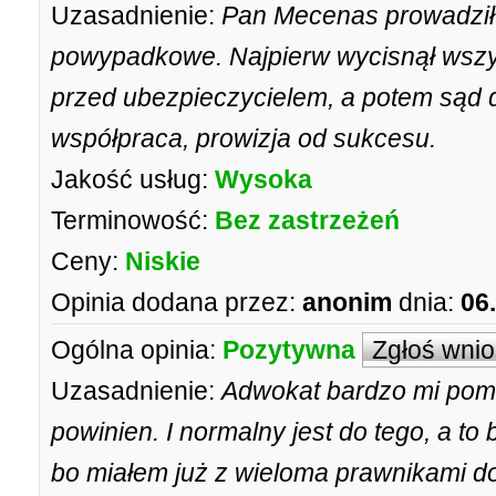
Uzasadnienie:
Pan Mecenas prowadził
powypadkowe. Najpierw wycisnął wsz
przed ubezpieczycielem, a potem sąd d
współpraca, prowizja od sukcesu.
Jakość usług:
Wysoka
Terminowość:
Bez zastrzeżeń
Ceny:
Niskie
Opinia dodana przez:
anonim
dnia:
06
Ogólna opinia:
Pozytywna
Zgłoś wni
Uzasadnienie:
Adwokat bardzo mi pomó
powinien. I normalny jest do tego, a t
bo miałem już z wieloma prawnikami do