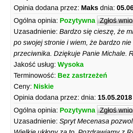
Opinia dodana przez:
Maks
dnia:
05.0
Ogólna opinia:
Pozytywna
Zgłoś wni
Uzasadnienie:
Bardzo się cieszę, że
po swojej stronie i wiem, że bardzo ni
przeciwnika. Dziękuje Panie Michale. R
Jakość usług:
Wysoka
Terminowość:
Bez zastrzeżeń
Ceny:
Niskie
Opinia dodana przez:
dnia:
15.05.2018
Ogólna opinia:
Pozytywna
Zgłoś wni
Uzasadnienie:
Spryt Mecenasa pozwoli
Wielkie ukłony za to. Pozdrawiamy z 