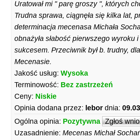
Uratował mi " parę groszy ", których ch
Trudna sprawa, ciągnęła się kilka lat, p
determinacja mecenasa Michała Sochań
obnażyła słabość pierwszego wyroku i
sukcesem. Przeciwnik był b. trudny, dl
Mecenasie.
Jakość usług:
Wysoka
Terminowość:
Bez zastrzeżeń
Ceny:
Niskie
Opinia dodana przez:
lebor
dnia:
09.03
Ogólna opinia:
Pozytywna
Zgłoś wni
Uzasadnienie:
Mecenas Michał Sochańs