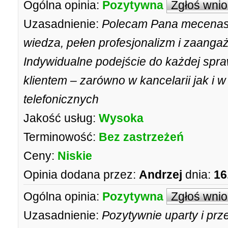
Ogólna opinia:
Pozytywna
Zgłoś wni
Uzasadnienie:
Polecam Pana mecenas
wiedza, pełen profesjonalizm i zaanga
Indywidualne podejście do każdej spra
klientem – zarówno w kancelarii jak i w
telefonicznych
Jakość usług:
Wysoka
Terminowość:
Bez zastrzeżeń
Ceny:
Niskie
Opinia dodana przez:
Andrzej
dnia:
16
Ogólna opinia:
Pozytywna
Zgłoś wni
Uzasadnienie:
Pozytywnie uparty i prz