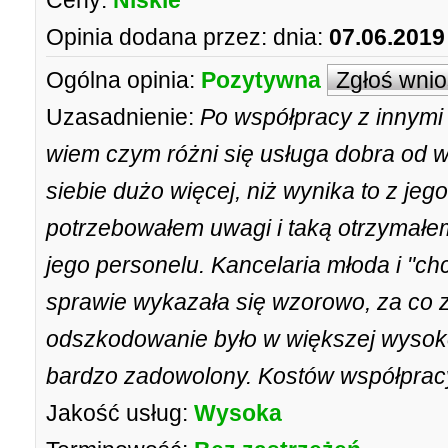
Ceny:
Niskie
Opinia dodana przez:
dnia:
07.06.2019
Ogólna opinia:
Pozytywna
Zgłoś wni
Uzasadnienie:
Po współpracy z innym
wiem czym różni się usługa dobra od w
siebie dużo więcej, niż wynika to z je
potrzebowałem uwagi i taką otrzymałem
jego personelu. Kancelaria młoda i "c
sprawie wykazała się wzorowo, za co 
odszkodowanie było w większej wysoko
bardzo zadowolony. Kostów współprac
Jakość usług:
Wysoka