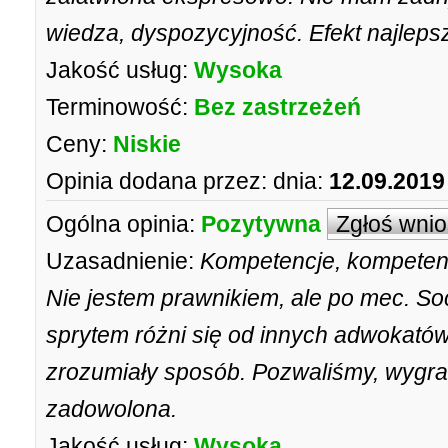
wiedza, dyspozycyjność. Efekt najlepsz
Jakość usług:
Wysoka
Terminowość:
Bez zastrzeżeń
Ceny:
Niskie
Opinia dodana przez:
dnia:
12.09.2019
Ogólna opinia:
Pozytywna
Zgłoś wni
Uzasadnienie:
Kompetencje, kompetenc
Nie jestem prawnikiem, ale po mec. So
sprytem różni się od innych adwokató
zrozumiały sposób. Pozwaliśmy, wygral
zadowolona.
Jakość usług:
Wysoka