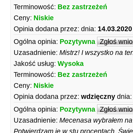
Terminowość:
Bez zastrzeżeń
Ceny:
Niskie
Opinia dodana przez:
dnia:
14.03.2020
Ogólna opinia:
Pozytywna
Zgłoś wni
Uzasadnienie:
Mistrz! I wszystko na te
Jakość usług:
Wysoka
Terminowość:
Bez zastrzeżeń
Ceny:
Niskie
Opinia dodana przez:
wdzięczny
dnia:
Ogólna opinia:
Pozytywna
Zgłoś wni
Uzasadnienie:
Mecenasa wybrałem na p
Potwierdzam je w stu procentach. Świe