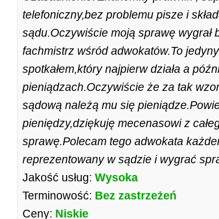
telefoniczny,bez problemu pisze i skł
sądu.Oczywiście moją sprawę wygrał 
fachmistrz wśród adwokatów.To jedyny
spotkałem,który najpierw działa a późni
pieniądzach.Oczywiście że za tak wz
sądową należą mu się pieniądze.Powie
pieniędzy,dziękuję mecenasowi z całe
sprawę.Polecam tego adwokata każdem
reprezentowany w sądzie i wygrać spr
Jakość usług:
Wysoka
Terminowość:
Bez zastrzeżeń
Ceny:
Niskie