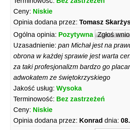
Terminowość:
Bez zastrzeżeń
Ceny:
Niskie
Opinia dodana przez:
Tomasz Skarży
Ogólna opinia:
Pozytywna
Zgłoś wni
Uzasadnienie:
pan Michał jest na praw
obrona w każdej sprawie jest warta cen
za taki profesjonalizm bardzo go plac
adwokatem ze świętokrzyskiego
Jakość usług:
Wysoka
Terminowość:
Bez zastrzeżeń
Ceny:
Niskie
Opinia dodana przez:
Konrad
dnia:
08