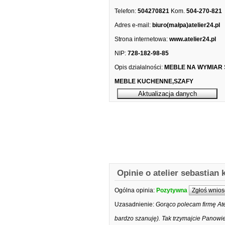
Telefon:
504270821
Kom.
504-270-821
Adres e-mail:
biuro(małpa)atelier24.pl
Strona internetowa:
www.atelier24.pl
NIP:
728-182-98-85
Opis działalności:
MEBLE NA WYMIAR
MEBLE KUCHENNE,SZAFY
Opinie o atelier sebasti
Ogólna opinia:
Pozytywna
Zgłoś wnios
Uzasadnienie:
Gorąco polecam firmę Ate
bardzo szanuję). Tak trzymajcie Panowie