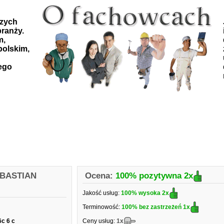
szych
ranży.
m,
polskim,
ego
SEBASTIAN
Ocena:
100% pozytywna
2x
Jakość usług:
100% wysoka
2x
Terminowość:
100% bez zastrzeżeń
1x
6c 6 c
Ceny usług:
1x